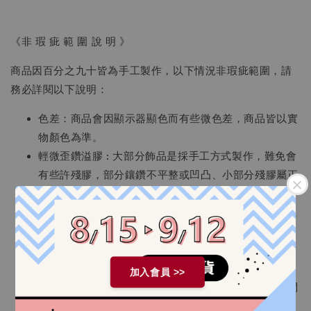
《非 瑕 疵 範 圍 說 明 》
商品因百分之九十皆為手工製作，以下情況非瑕疵範圍，請
務必詳閱以下說明：
色差：商品會因顯示器顯色而有些微色差，商品皆以實
物顏色為準。
輕微歪鑽溢膠 : 大部分飾品是採手工方式製作，難免會
有些許殘膠，部分鑲鑽不平整或凹凸、小部分殘膠屬正
常現象，非瑕疵範圍。
耳針發黑 : 發黑是出廠時焊接所造成，但為了避免過敏
反應而沒有再做電鍍發亮處理，非瑕疵範圍。
金屬刮痕 : 因運送過程會有重疊擺放，而有摩擦，導致
商品產生少量滑痕屬於正常現象，非瑕疵範圍 。
加入會員 >>
滴膠製作飾品：為加工產品，難免存在小雜質、氣泡問
題，稍微不平整，非瑕疵範圍 。