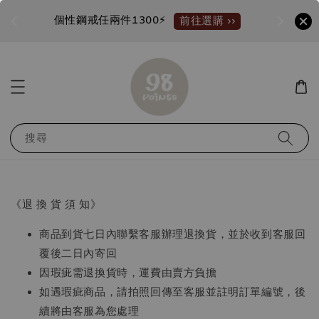
個性鋼戒任兩件1300⚡
加入
前往選購 ››
搜尋
《退 換 貨 須 知》
商品到貨七日內聯繫客服辦理退換貨，並於收到客服回
覆後二日內寄回
因瑕疵需退換貨時，運費由賣方負擔
如遇瑕疵商品，請拍照回傳至客服並註明訂單編號，後
續將由客服為您處理