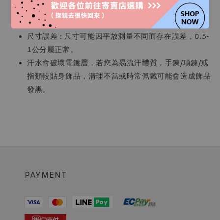
耳針彎曲 : 部分才質為925銀，耳針較軟又很細，故有
些許彎曲為正常!輕輕扳回即可。
尺寸誤差 : 尺寸可能因平放測量不同而存在誤差，0.5-
1公分屬正常。
汗水會破壞電鍍層，若您為易流汗體質，手鍊/項鍊/戒
指類較貼身飾品，清理不當或時常佩戴可能會造成飾品
發黑。
PAYMENT