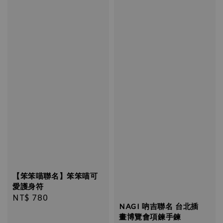
【笨笨喵聯名】笨笨喵可
愛護身符
Regular
NT$ 780
NAGI 吶吉聯名 台北插
price
畫博覽會項鍊手鍊