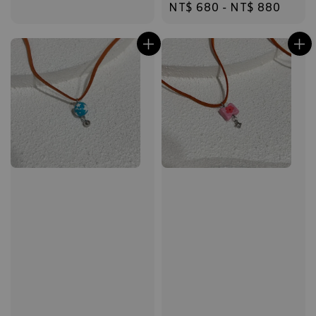
Regular
NT$ 680
-
NT$ 880
price