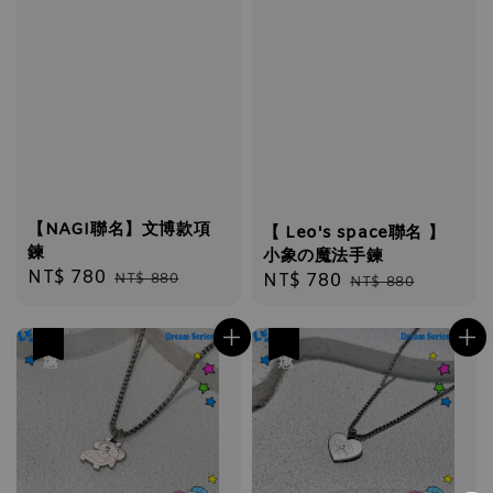
【NAGI聯名】文博款項
【 Leo's space聯名 】
鍊
小象の魔法手鍊
Sale
NT$ 780
Regular
NT$ 880
Sale
NT$ 780
Regular
NT$ 880
price
price
price
price
優惠
優惠