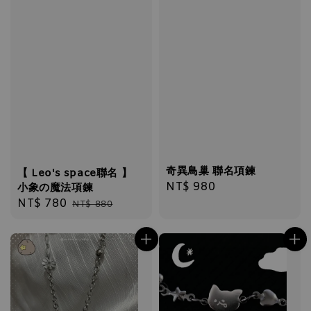
奇異鳥巢 聯名項鍊
【 Leo's space聯名 】
Regular
NT$ 980
小象の魔法項鍊
price
Sale
NT$ 780
Regular
NT$ 880
price
price