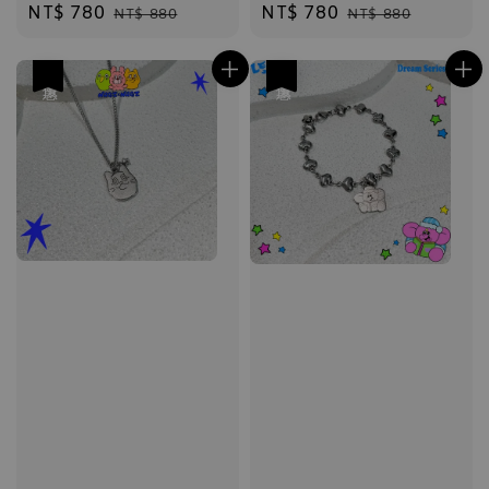
Sale
NT$ 780
Regular
Sale
NT$ 780
Regular
NT$ 880
NT$ 880
price
price
price
price
優惠
優惠