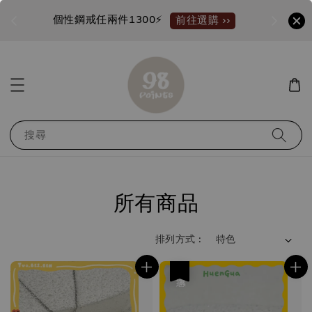
加入新會員?送100購物金
選購 ››
馬上領 ››
搜尋
所有商品
排列方式 :
優惠