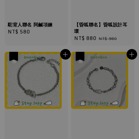
駝背人聯名 阿鹹項鍊
【昏呱聯名】昏呱設計耳
環
Regular
NT$ 580
Sale
NT$ 880
Regular
price
NT$ 980
price
price
優惠
優惠