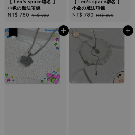
【 Leo's space聯名 】
【 Leo's space聯名 】
小象の魔法項鍊
小象の魔法項鍊
Sale
NT$ 780
Regular
Sale
NT$ 780
Regular
NT$ 880
NT$ 880
price
price
price
price
優惠