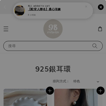
個性鋼戒任兩件1300⚡
加入
前往選購 ››
有人
added to cart
【駝背人聯名】桑心項鍊
8 小時前
搜尋
925銀耳環
排列方式 :