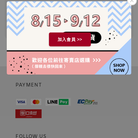
方塊925銀耳環
圓圓925銀耳環
Regular
NT$ 580
Regular
NT$ 880
price
price
加入會員 >>
PAYMENT
FOLLOW US