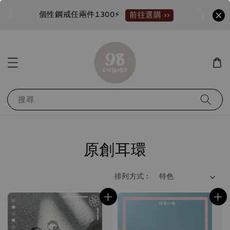
個性鋼戒任兩件1300⚡
加入
前往選購 ››
搜尋
原創耳環
排列方式 :