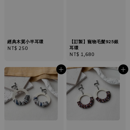
經典木質小半耳環
【訂製】寵物毛髮925銀
耳環
Regular
NT$ 250
Regular
NT$ 1,680
price
price