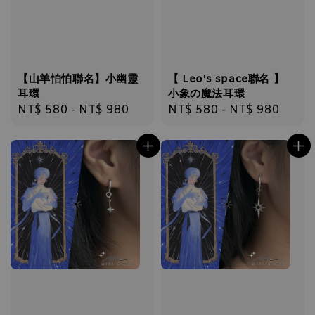
【山羊怕怕聯名】小幽靈
【 Leo's space聯名 】
耳環
小象の魔法耳環
Regular
NT$ 580
-
NT$ 980
Regular
NT$ 580
-
NT$ 980
price
price