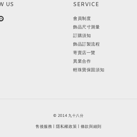
W US
SERVICE
會員制度
飾品尺寸測量
訂購須知
飾品訂製流程
寄賣店一覽
異業合作
輕珠寶保固須知
© 2014 九十八分
售後服務
隱私權政策
條款與細則
|
|