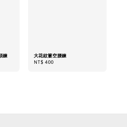
項鍊
大花紋簍空腰鍊
物盒
Regular
NT$ 400
-
+
price
入購物車