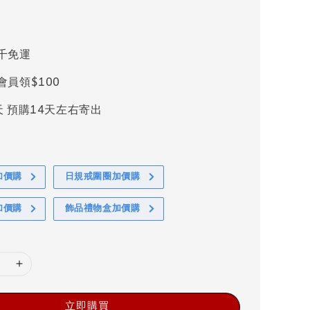
千免運
會員領$100
天 預購14天左右寄出
加價購
日規戒圍圈加價購
加價購
飾品禮物盒加價購
立即購買