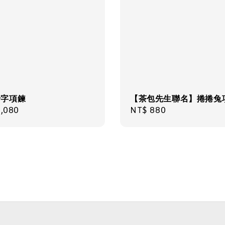
十字項鍊
【茶包先生聯名】捲捲兔
飾品禮
ar
,080
Regular
NT$ 880
price
NT$ 69
NT$ 98
加