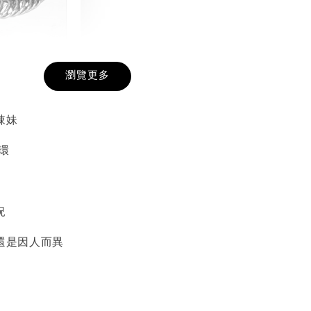
戒圍圈
瀏覽更多
-
+
辣妹
環
入購物車
況
加價購
還是因人而異