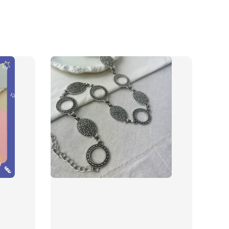
品收納盒
-
+
入購物車
加價購