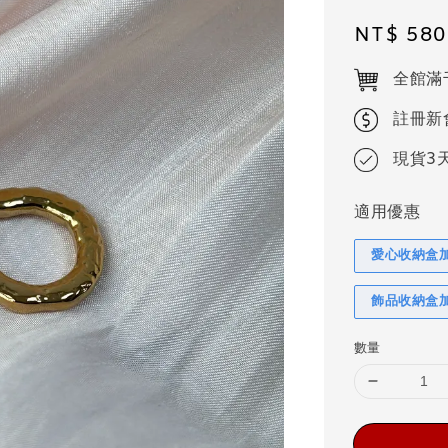
Regular
NT$ 580
price
全館滿
註冊新
現貨3
適用優惠
愛心收納盒
飾品收納盒
數量