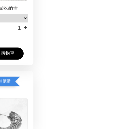
品收納盒
-
+
入購物車
加價購