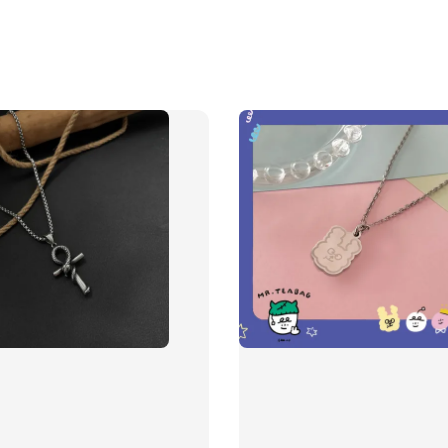
質感飾
NT$ 298
NT$ 399
加
飾品禮物盒