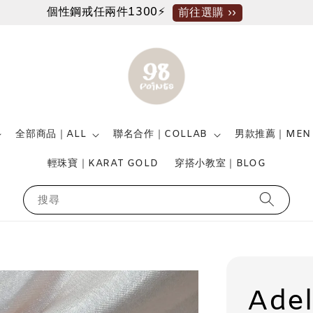
個性鋼戒任兩件1300⚡
前往選購 ››
全部商品｜ALL
聯名合作｜COLLAB
男款推薦｜MEN
輕珠寶｜KARAT GOLD
穿搭小教室｜BLOG
搜尋
Ade