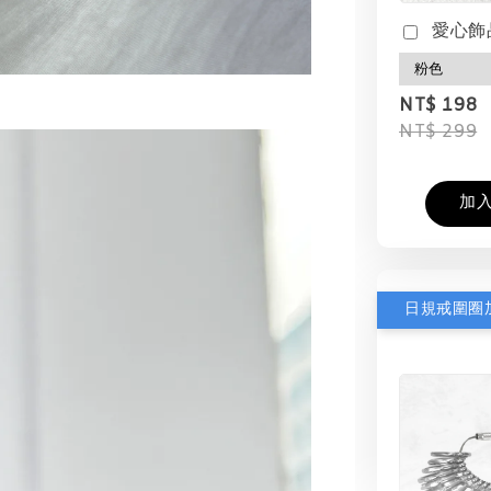
愛心飾
NT$ 198
NT$ 299
加
日規戒圍圈