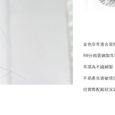
輕珠寶
NT$ 69
NT$ 98
金色非常適合當
98分精選鋼製耳
加
耳環為不鏽鋼製
不易產生過敏情
飾品收納盒
但實際配戴狀況