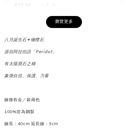
-
+
NT$ 69
NT$ 98
瀏覽更多
加入購物車
八月誕生石✦橄欖石
源自阿拉伯語「Peridot」
飾品收納盒加價購
有太陽寶石之稱
象徵自信、保護、力量
鍊條有金／銀兩色
100%皆為鋼製
質感飾品收納盒
鍊長：40cm 延長鍊：5cm