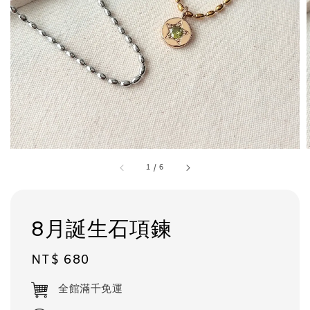
1
/
6
8月誕生石項鍊
Regular
NT$ 680
price
全館滿千免運