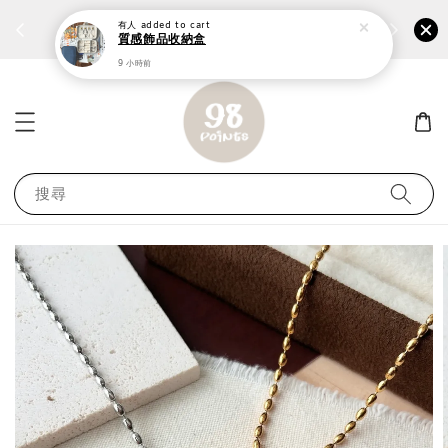
有人
added to cart
個性鋼戒任兩件1300⚡
加入
前往選購 ››
質感飾品收納盒
9 小時前
搜尋