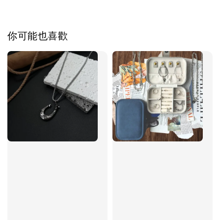
飾品禮物盒
-
+
NT$ 69
NT$ 98
你可能也喜歡
加入購物車