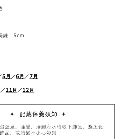
色
長鍊：5cm
品收納盒
／
5月
／
6月
／
7月
-
+
月
／
11月
／
12月
入購物車