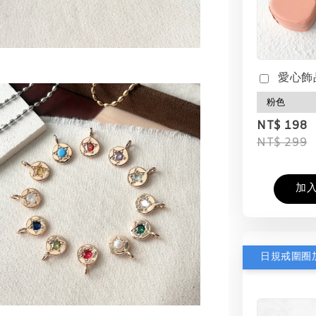
愛心飾
NT$ 198
NT$ 299
加
日規戒圍圈