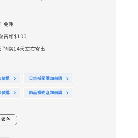
千免運
會員領$100
天 預購14天左右寄出
加價購
日規戒圍圈加價購
加價購
飾品禮物盒加價購
銀色