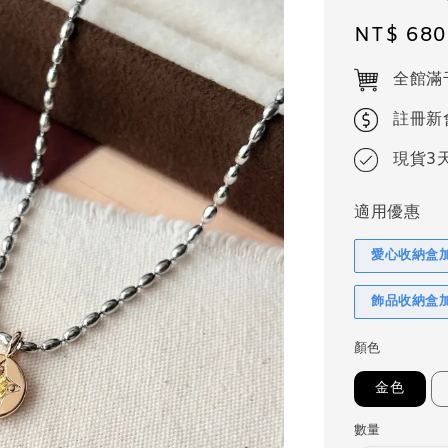
Regular
NT$ 680
price
全館滿
註冊新
現貨3
適用優惠
愛心收納盒
飾品收納盒
顏色
金色
數量