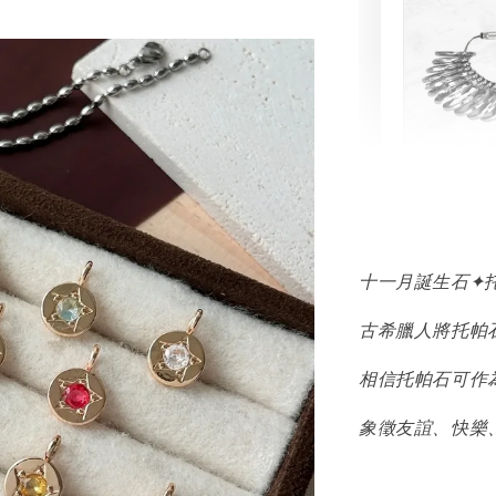
輕珠寶
NT$ 69
NT$ 98
十一月誕生石✦
古希臘人將托帕
加
相信托帕石可作
象徵友誼、快樂
飾品收納盒