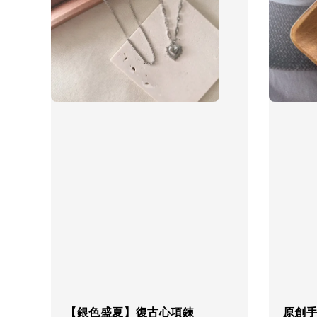
【銀色盛夏】復古心項鍊
原創