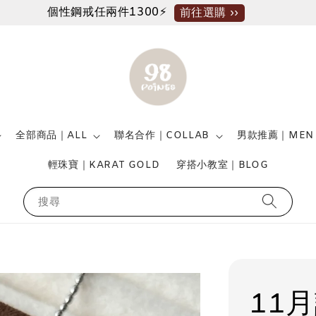
個性鋼戒任兩件1300⚡
前往選購 ››
全部商品｜ALL
聯名合作｜COLLAB
男款推薦｜MEN
輕珠寶｜KARAT GOLD
穿搭小教室｜BLOG
搜尋
11