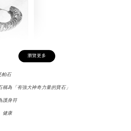
戒圍圈
瀏覽更多
-
+
托帕石
石稱為「有強大神奇力量的寶石」
入購物車
為護身符
、健康
加價購