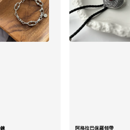
手鍊
阿格拉巴保羅領帶