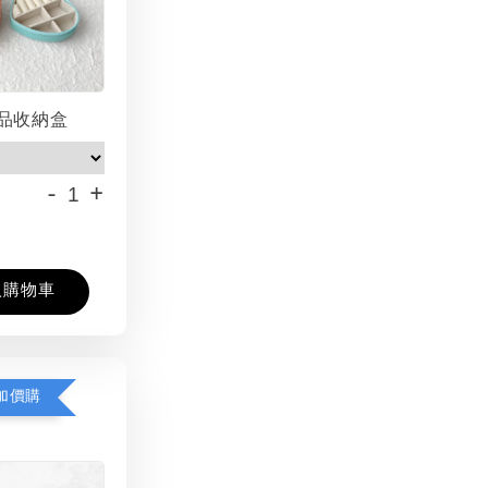
品收納盒
-
+
入購物車
加價購