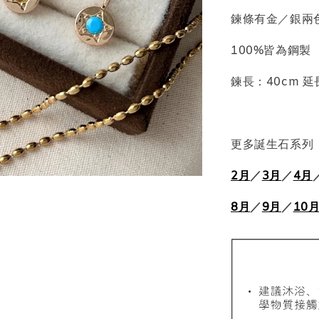
鍊條有金／銀兩
100%皆為鋼製
鍊長：40cm 延
更多誕生石系列
質感飾
2月
／
3月
／
4月
NT$ 298
8月
／
9月
／
10
NT$ 399
加