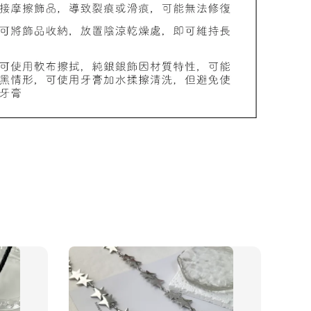
加價購
物盒
-
+
入購物車