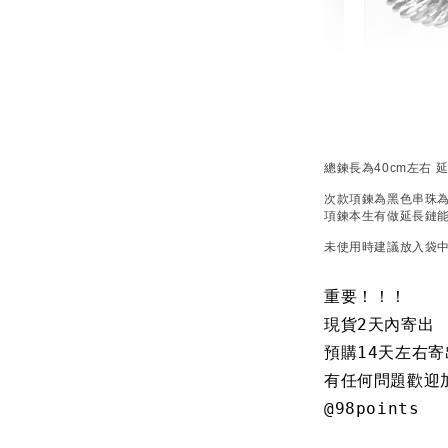
輕珠寶
NT$ 69
NT$ 98
總鍊長為40cm左右 
次款項鍊為黑色串珠
項鍊本生有做延長鏈能
加
未使用時建議放入袋
重要！
！
！
飾品收納盒
現貨2天內寄出
預購14天左右寄
有任何問題歡迎加
@98points