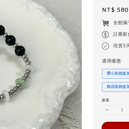
Regular
NT$ 580
price
全館滿
註冊新
現貨3
適用優惠
愛心收納盒
飾品收納盒
數量