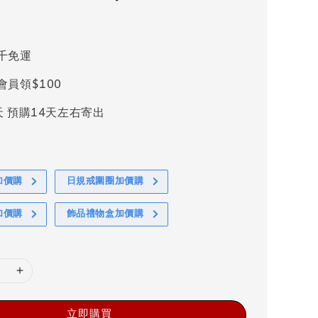
千免運
會員領$100
天 預購14天左右寄出
加價購
日規戒圍圈加價購
加價購
飾品禮物盒加價購
立即購買