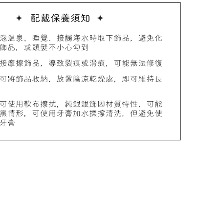
品收納盒
-
+
入購物車
加價購