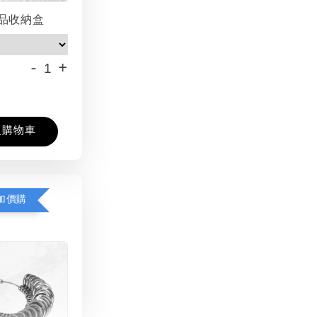
品收納盒
-
+
入購物車
加價購