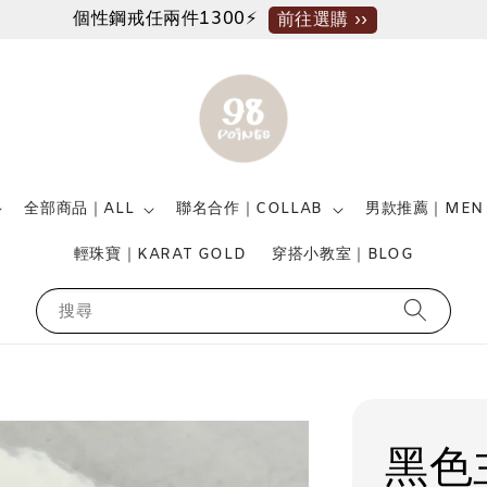
個性鋼戒任兩件1300⚡
前往選購 ››
全部商品｜ALL
聯名合作｜COLLAB
男款推薦｜MEN
輕珠寶｜KARAT GOLD
穿搭小教室｜BLOG
搜尋
黑色