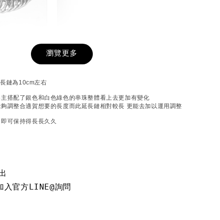
戒圍圈
瀏覽更多
-
+
延長鏈為10cm左右
為主搭配了銀色和白色綠色的串珠整體看上去更加有變化
夠調整合適賀想要的長度而此延長鏈相對較長 更能去加以運用調整
入購物車
中即可保持得長長久久
加價購
出
入官方LINE@詢問