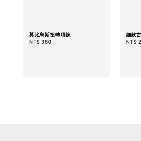
莫比烏斯扭轉項鍊
細款
Regular
NT$ 380
Regul
NT$ 
price
price