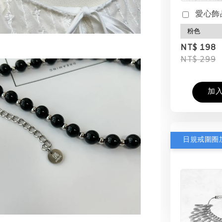
愛心飾
NT$ 198
NT$ 299
加
日規戒圍圈