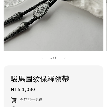
1
/
5
駿馬圖紋保羅領帶
Regular
NT$ 1,080
price
全館滿千免運