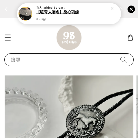
個性鋼戒任兩件1300⚡
加入
前往選購 ››
有人
added to cart
【駝背人聯名】桑心項鍊
8 小時前
搜尋