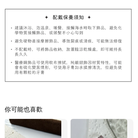
加入購物車
飾品禮物盒加價購
你可能也喜歡
飾品禮物盒
-
+
NT$ 69
NT$ 98