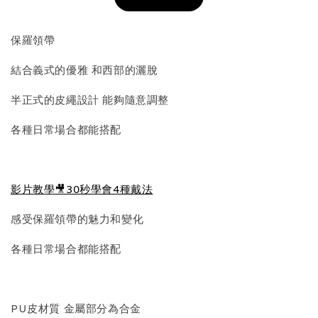
加入購物車
保羅領帶
結合義式的優雅 和西部的灑脫
飾品收納盒加價購
半正式的皮繩設計 能夠隨意調整
各種日常場合都能搭配
影片教學🎥30秒學會4種戴法
感受保羅領帶的魅力和變化
質感飾品收納盒
各種日常場合都能搭配
-
+
NT$ 298
NT$ 399
PU皮材質 金屬部分為合金