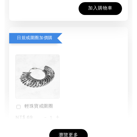
加入購物車
日規戒圍圈加價購
輕珠寶戒圍圈
-
+
NT$ 69
NT$ 98
瀏覽更多