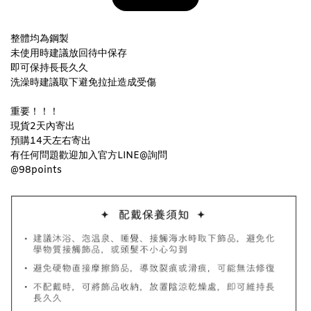
加入購物車
整體均為鋼製
未使用時建議放回待中保存
即可保持長長久久
洗澡時建議取下避免拉扯造成受傷
飾品收納盒加價購
重要！
！
！
現貨2天內寄出
預購14天左右寄出
有任何問題歡迎加入官方LINE@詢問
@98points
質感飾品收納盒
-
+
NT$ 298
NT$ 399