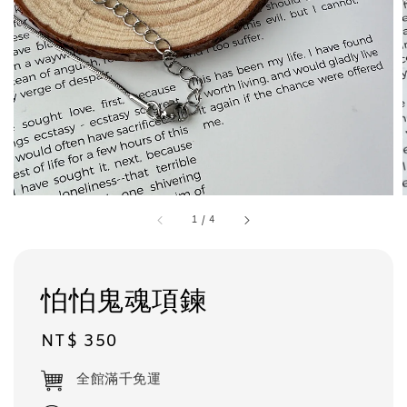
1
/
4
怕怕鬼魂項鍊
Regular
NT$ 350
price
全館滿千免運