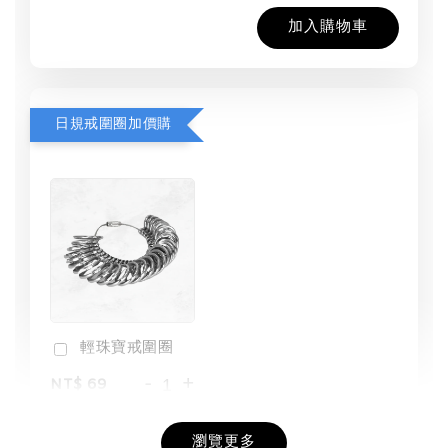
加入購物車
日規戒圍圈加價購
輕珠寶戒圍圈
-
+
NT$ 69
NT$ 98
瀏覽更多