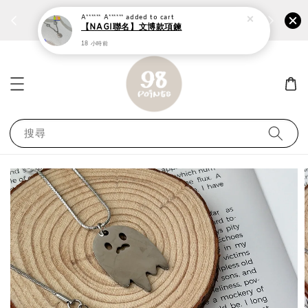
個性鋼戒任兩件1300⚡
加入
前往選購 ››
A****** A******
added to cart
【NAGI聯名】文博款項鍊
18 小時前
搜尋