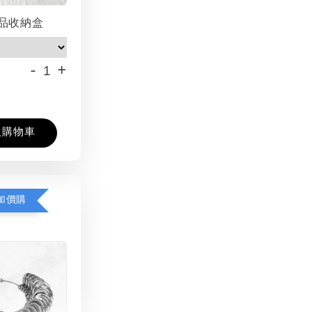
品收納盒
-
+
入購物車
加價購