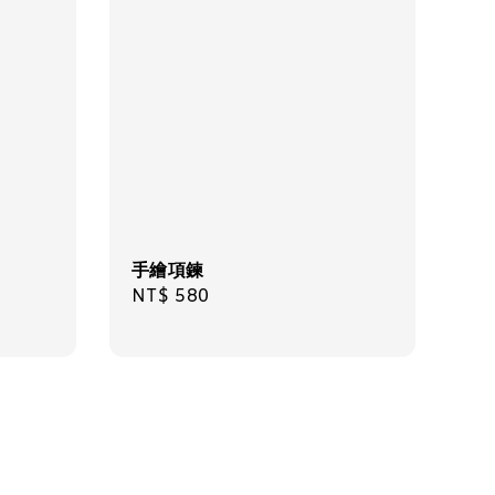
手繪項鍊
Regular
NT$ 580
price