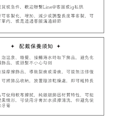
品收納盒
-
+
入購物車
加價購