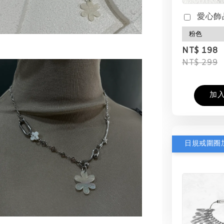
愛心飾
NT$ 198
NT$ 299
加
日規戒圍圈