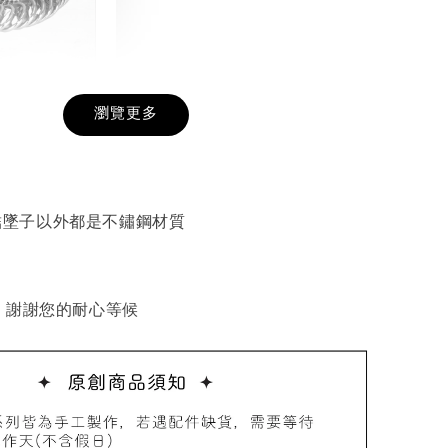
戒圍圈
瀏覽更多
-
+
結墜子以外都是不鏽鋼材質
入購物車
 謝謝您的耐心等候
加價購