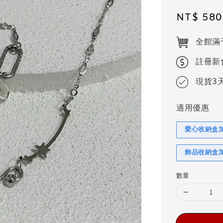
Sale
NT$ 580
price
全館滿
註冊新
現貨3
適用優惠
愛心收納盒
飾品收納盒
數量