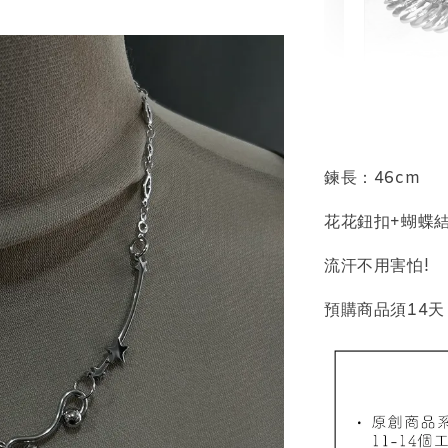
輕珠寶
NT$ 69
NT$ 98
鍊長：46cm
花花鈕扣+蝴蝶
加
流汗不用害怕!
預購商品須14天
飾品收納盒