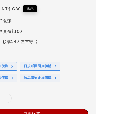
Regular
優惠
NT$ 680
price
千免運
會員領$100
天 預購14天左右寄出
加價購
日規戒圍圈加價購
加價購
飾品禮物盒加價購
立即購買