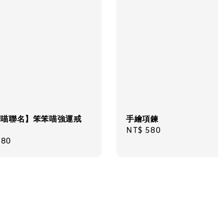
笨喵聯名】笨笨喵強運戒
手繪項鍊
Regular
NT$ 580
ar
880
price