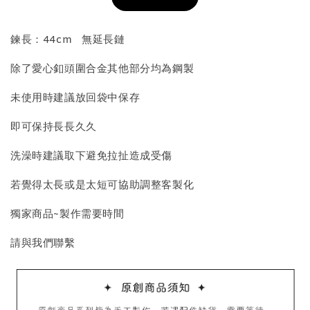
加入購物車
鍊長：44cm 無延長鏈
除了愛心釦頭圍合金其他部分均為鋼製
飾品收納盒加價購
未使用時建議放回袋中保存
即可保持長長久久
洗澡時建議取下避免拉扯造成受傷
若覺得太長或是太短可協助調整客製化
獨家商品~製作需要時間
質感飾品收納盒
請與我們聯繫
-
+
NT$ 298
NT$ 399