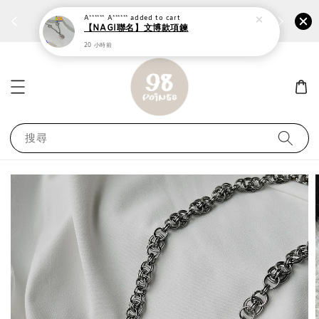
個性鋼戒任兩件1300⚡
加入
前往選購 ››
A****** A******
added to cart
【NAGI聯名】文博款項鍊
20 小時前
搜尋