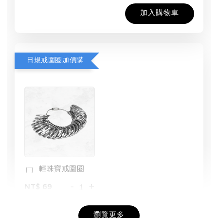
加入購物車
日規戒圍圈加價購
輕珠寶戒圍圈
-
+
NT$ 69
NT$ 98
瀏覽更多