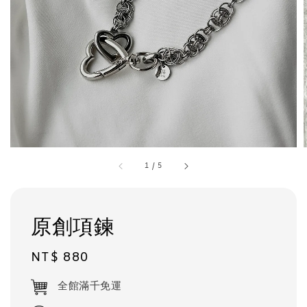
1
/
5
原創項鍊
Regular
NT$ 880
price
全館滿千免運