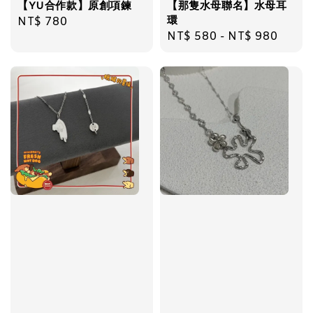
【YU合作款】原創項鍊
【那隻水母聯名】水母耳
環
Regular
NT$ 780
Regular
NT$ 580
-
NT$ 980
price
price