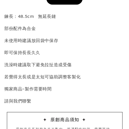
加入購物車
鍊長：48.5cm 無延長鏈
部份配件為合金
飾品收納盒加價購
未使用時建議放回袋中保存
即可保持長長久久
洗澡時建議取下避免拉扯造成受傷
若覺得太長或是太短可協助調整客製化
獨家商品~製作需要時間
質感飾品收納盒
請與我們聯繫
-
+
NT$ 298
NT$ 399