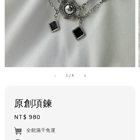
1
/
6
原創項鍊
Regular
NT$ 980
price
全館滿千免運