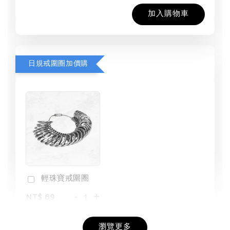
加入購物車
日規戒圍圈加價購
輕珠寶戒圍圈
-
+
NT$ 69
NT$ 98
瀏覽更多