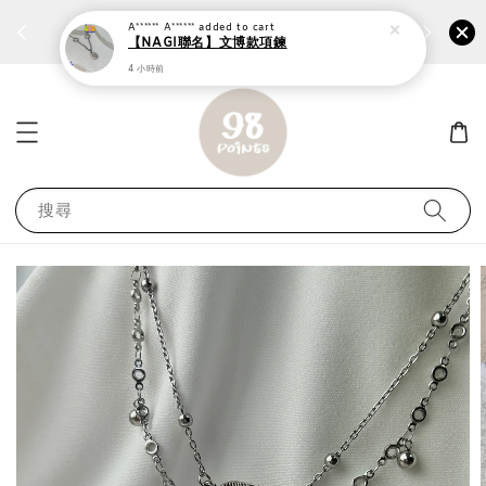
個性鋼戒任兩件1300⚡
加入
前往選購 ››
A****** A******
added to cart
【NAGI聯名】文博款項鍊
4 小時前
搜尋