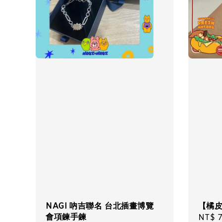
NAGI 吶吉聯名 台北插畫博覽
【橘
會項鍊手鍊
Regul
NT$ 