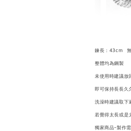
輕珠寶
NT$ 69
NT$ 98
鍊長：43cm 
整體均為鋼製
加
未使用時建議放
即可保持長長久
飾品收納盒
洗澡時建議取下
若覺得太長或是
獨家商品~製作