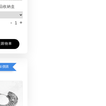
品收納盒
-
+
入購物車
加價購