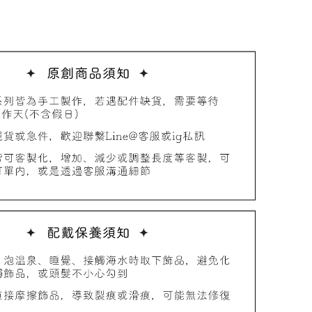
品收納盒
-
+
入購物車
加價購