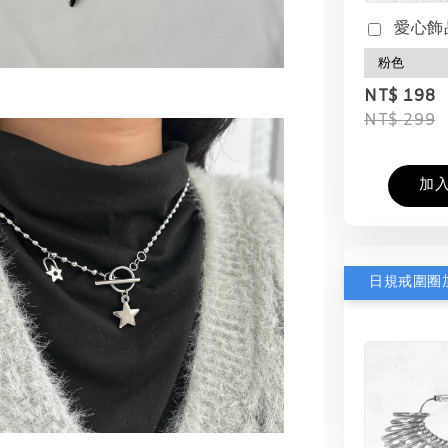
愛心飾
NT$ 198
NT$ 299
加
日規戒圍圈