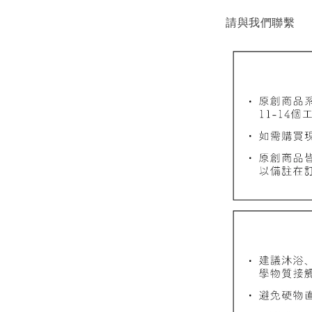
請與我們聯繫
質感飾
NT$ 298
NT$ 399
加
飾品禮物盒