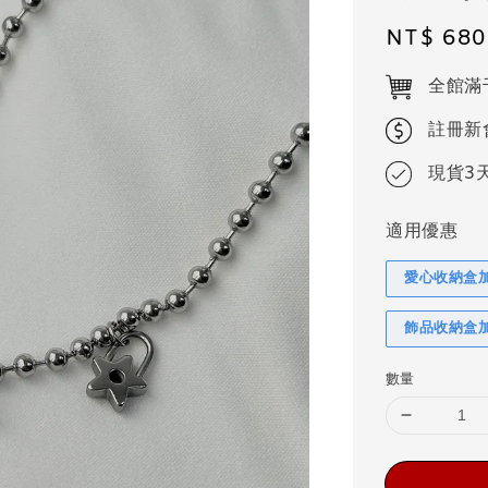
Regular
NT$ 680
price
全館滿
註冊新
現貨3
適用優惠
愛心收納盒
飾品收納盒
數量