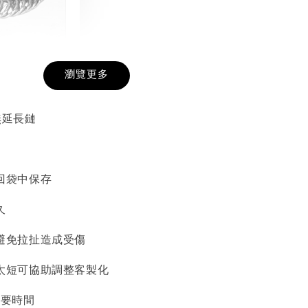
戒圍圈
瀏覽更多
-
+
無延長鏈
入購物車
回袋中保存
久
加價購
避免拉扯造成受傷
太短可協助調整客製化
需要時間