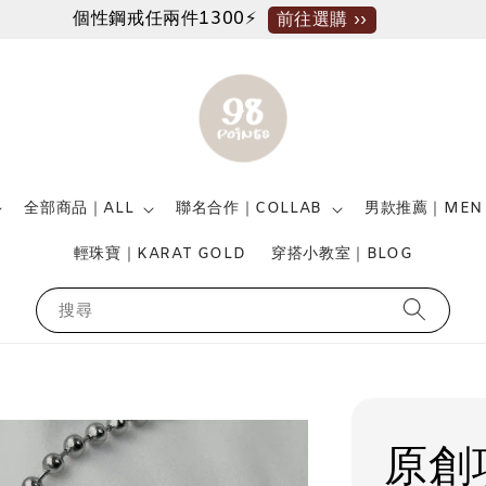
個性鋼戒任兩件1300⚡
前往選購 ››
全部商品｜ALL
聯名合作｜COLLAB
男款推薦｜MEN
輕珠寶｜KARAT GOLD
穿搭小教室｜BLOG
搜尋
原創