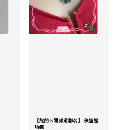
【熊的卡通頻道聯名】 俠盜熊
項鍊