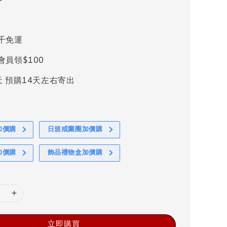
千免運
會員領$100
天 預購14天左右寄出
加價購
日規戒圍圈加價購
加價購
飾品禮物盒加價購
立即購買