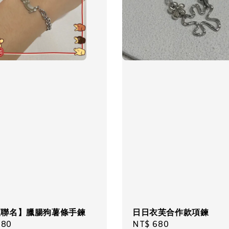
皮聯名】臘腸狗薯條手鍊
日日衣芙合作款項鍊
ar
780
Regular
NT$ 680