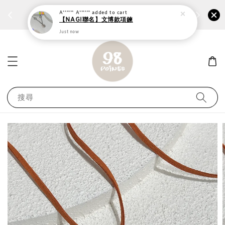
個性鋼戒任兩件1300⚡
加入
前往選購 ››
A****** A******
added to cart
【NAGI聯名】文博款項鍊
Just now
搜尋