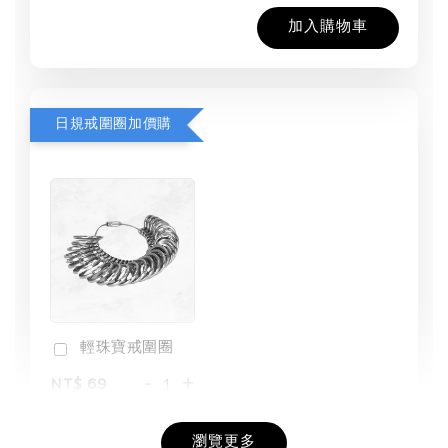
加入購物車
日規戒圍圈加價購
輕珠寶戒圍圈
-
+
NT$ 69
NT$ 98
瀏覽更多