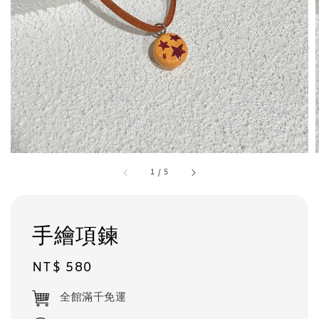
1
/
5
手繪項鍊
Regular
NT$ 580
price
全館滿千免運