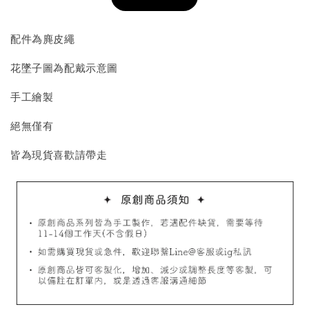
加入購物車
配件為麂皮繩
花墜子圖為配戴示意圖
飾品收納盒加價購
手工繪製
絕無僅有
皆為現貨喜歡請帶走
質感飾品收納盒
-
+
NT$ 298
NT$ 399