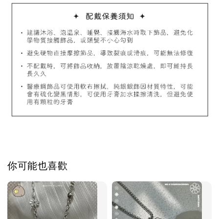
加入購物車
飾品禮物盒加價購
你可能也喜歡
飾品禮物盒
-
+
NT$ 69
NT$ 98