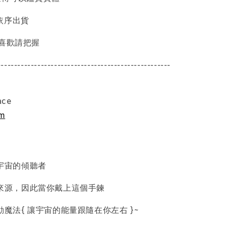
起依序出貨
 喜歡請把握
----------------------------------------------------
品收納盒
ace
am
-
+
宇宙的傾聽者
入購物車
來源，因此當你戴上這個手鍊
魔法{ 讓宇宙的能量跟隨在你左右 }~
加價購