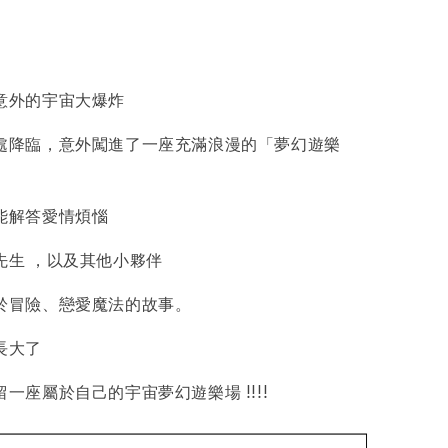
意外的宇宙大爆炸
處降臨，意外闖進了一座充滿浪漫的「夢幻遊樂
能解答愛情煩惱
物盒
先生 ，以及其他小夥伴
-
+
於冒險、戀愛魔法的故事。
長大了
入購物車
一座屬於自己的宇宙夢幻遊樂場 !!!!