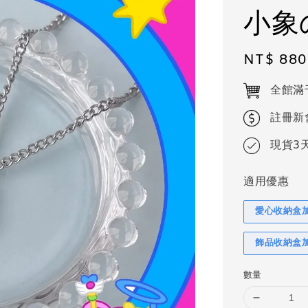
小象
Regular
NT$ 880
price
全館滿
註冊新
現貨3
適用優惠
愛心收納盒
飾品收納盒
數量