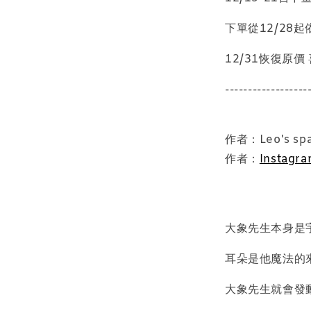
下單從12/28
12/31恢復原價
------------------
質感飾
作者：Leo's sp
作者：
Instagr
NT$ 298
NT$ 399
大象先生本身是
加
耳朵是他魔法的
大象先生就會發動
飾品禮物盒