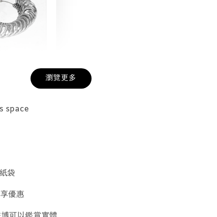
戒圍圈
瀏覽更多
-
+
 space
入購物車
/紙袋
加價購
購享優惠
中畫博可以鑑賞實體