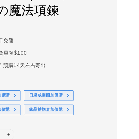
の魔法項鍊
千免運
會員領$100
天 預購14天左右寄出
加價購
日規戒圍圈加價購
加價購
飾品禮物盒加價購