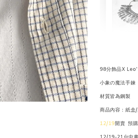
輕珠寶
NT$ 69
NT$ 98
98分飾品X Leo's
小象の魔法手鍊
加
材質皆為鋼製
商品內容：紙盒
飾品收納盒
12/19
開賣 預
12/19-21台