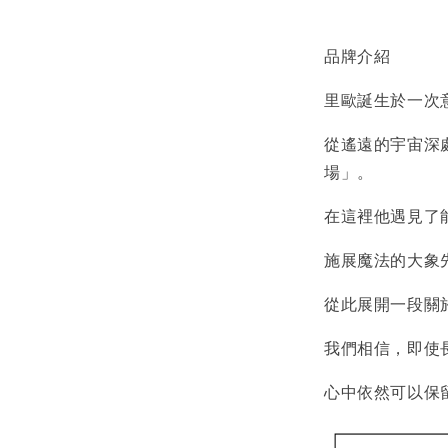
品牌介紹
里歐誕生於一次
從遙遠的宇宙深
場」。
在這裡他遇見了
飾品禮
施展魔法的大象
NT$ 69
從此展開一段關
NT$ 98
我們相信，即使
加
心中依然可以保留