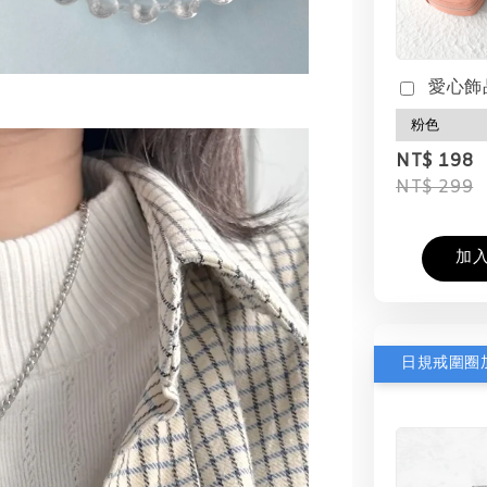
愛心飾
NT$ 198
NT$ 299
加
日規戒圍圈