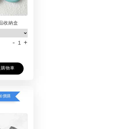
品收納盒
-
+
入購物車
加價購