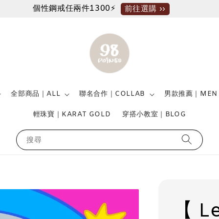
個性鋼戒任兩件1300⚡
前往選購 ››
全部商品｜ALL
聯名合作｜COLLAB
男款推薦｜MEN
輕珠寶｜KARAT GOLD
穿搭小教室｜BLOG
搜尋
【 L