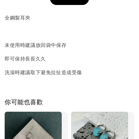
加入購物車
全鋼製耳夾
飾品收納盒加價購
未使用時建議放回袋中保存
即可保持長長久久
洗澡時建議取下避免拉扯造成受傷
你可能也喜歡
質感飾品收納盒
-
+
NT$ 298
NT$ 399