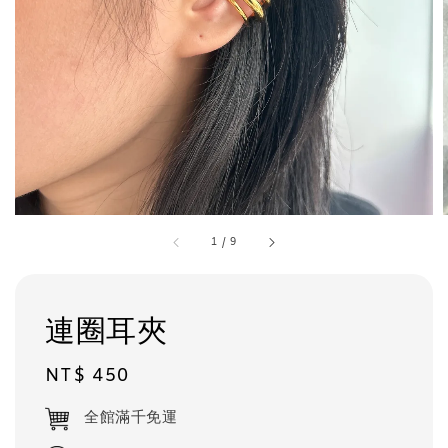
1
/
9
連圈耳夾
Regular
NT$ 450
price
全館滿千免運