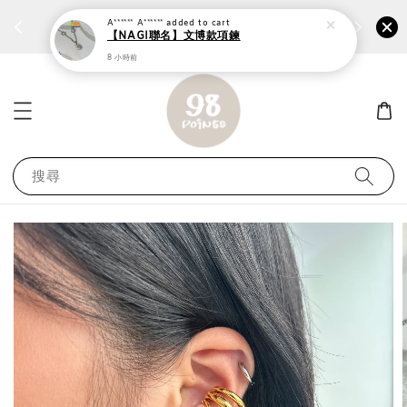
A****** A******
added to cart
個性鋼戒任兩件1300⚡
加入
前往選購 ››
【NAGI聯名】文博款項鍊
8 小時前
搜尋