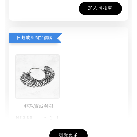
加入購物車
日規戒圍圈加價購
輕珠寶戒圍圈
-
+
NT$ 69
NT$ 98
瀏覽更多