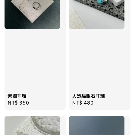
加入購物車
飾品禮物盒加價購
素圈耳環
人造貓眼石耳環
Regular
NT$ 350
Regular
NT$ 480
price
price
飾品禮物盒
-
+
NT$ 69
NT$ 98