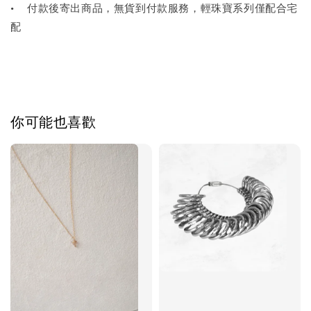
•
付款後寄出商品，無貨到付款服務，輕珠寶系列僅配合宅
配
飾品禮物盒
-
+
NT$ 69
你可能也喜歡
NT$ 98
加入購物車