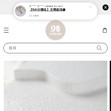
個性鋼戒任兩件1300⚡
加入
前往選購 ››
A****** A******
added to cart
【NAGI聯名】文博款項鍊
12 分鐘前
搜尋