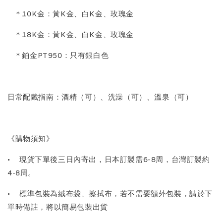
＊10K金：黃K金、白K金、玫瑰金
＊18K金：黃K金、白K金、玫瑰金
質感飾品收納盒
＊鉑金PT950：只有銀白色
-
+
NT$ 298
NT$ 399
日常配戴指南：酒精（可）、洗澡（可）、溫泉（可）
加入購物車
《購物須知》
•
現貨下單後三日內寄出，日本訂製需6-8周，台灣訂製約
4-8周。
飾品禮物盒加價購
•
標準包裝為絨布袋、擦拭布，若不需要額外包裝，請於下
單時備註，將以簡易包裝出貨