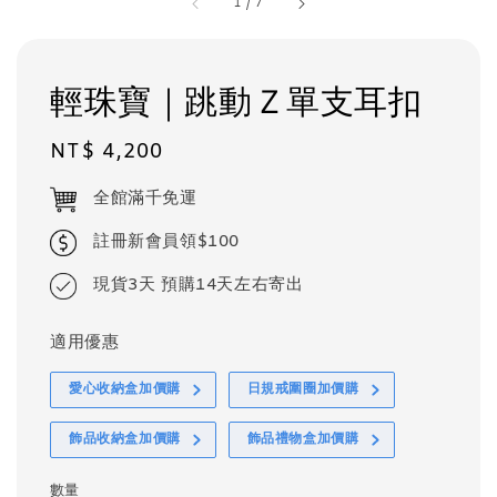
1
/
7
輕珠寶｜跳動Ｚ單支耳扣
Regular
NT$ 4,200
price
全館滿千免運
註冊新會員領$100
現貨3天 預購14天左右寄出
適用優惠
愛心收納盒加價購
日規戒圍圈加價購
飾品收納盒加價購
飾品禮物盒加價購
數量