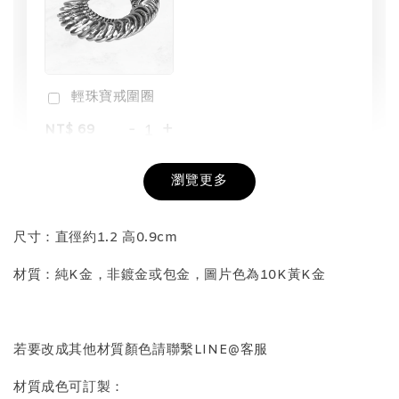
輕珠寶戒圍圈
-
+
NT$ 69
NT$ 98
瀏覽更多
加入購物車
尺寸：直徑約1.2 高0.9cm
材質：純K金，非鍍金或包金，圖片色為10K黃K金
飾品收納盒加價購
若要改成其他材質顏色請聯繫LINE@客服
材質成色可訂製：