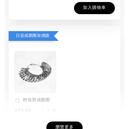
加入購物車
日規戒圍圈加價購
輕珠寶戒圍圈
-
+
NT$ 69
NT$ 98
瀏覽更多