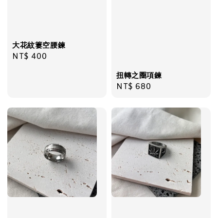
加入購物車
大花紋簍空腰鍊
Regular
NT$ 400
price
扭轉之圈項鍊
Regular
NT$ 680
price