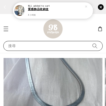
個性鋼戒任兩件1300⚡
加入
前往選購 ››
有人
added to cart
質感飾品收納盒
4 小時前
搜尋