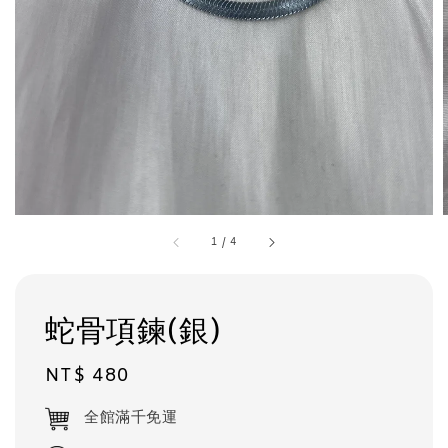
1
/
4
蛇骨項鍊(銀)
Regular
NT$ 480
price
全館滿千免運