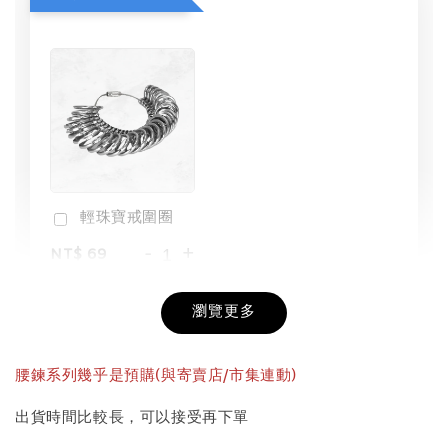
輕珠寶戒圍圈
-
+
NT$ 69
NT$ 98
瀏覽更多
加入購物車
腰鍊系列幾乎是預購(與寄賣店/市集連動)
出貨時間比較長，可以接受再下單
飾品收納盒加價購