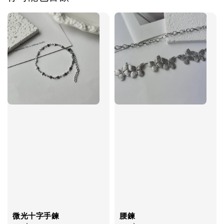
飾品禮物盒加價購
飾品禮物盒
-
+
NT$ 69
NT$ 98
加入購物車
微光十字手鍊
腰鍊