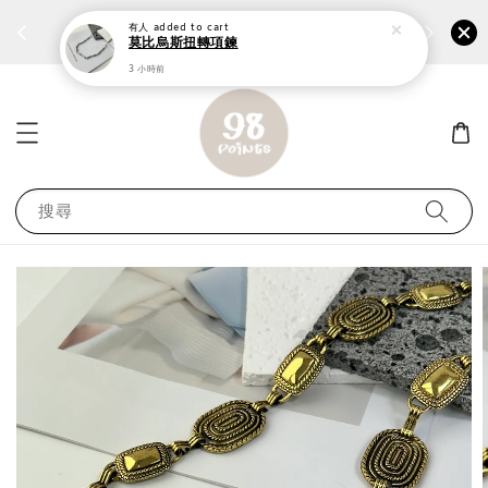
個性鋼戒任兩件1300⚡
加入
前往選購 ››
有人
added to cart
莫比烏斯扭轉項鍊
3 小時前
搜尋