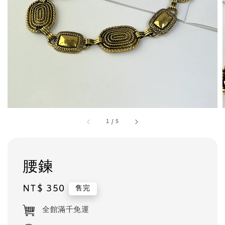
1
/
5
腰鍊
Regular
NT$ 350
售完
price
全館滿千免運