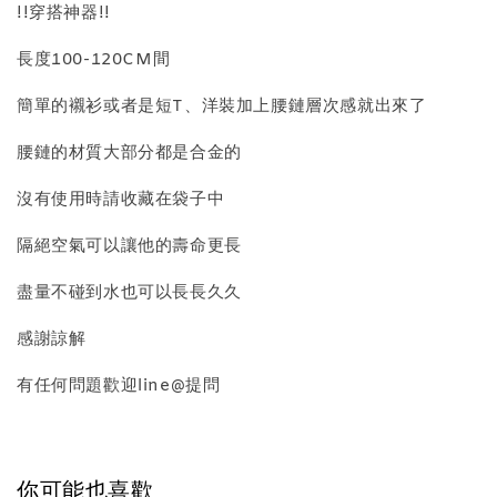
!!穿搭神器!!
長度100-120CM間
簡單的襯衫或者是短T、洋裝加上腰鏈層次感就出來了
腰鏈的材質大部分都是合金的
沒有使用時請收藏在袋子中
質感飾品收納盒
隔絕空氣可以讓他的壽命更長
盡量不碰到水也可以長長久久
-
+
NT$ 298
NT$ 399
感謝諒解
有任何問題歡迎line@提問
加入購物車
你可能也喜歡