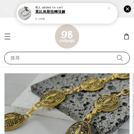
個性鋼戒任兩件1300⚡
加入
前往選購 ››
有人
added to cart
莫比烏斯扭轉項鍊
5 小時前
搜尋