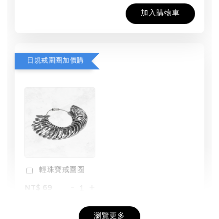
加入購物車
日規戒圍圈加價購
輕珠寶戒圍圈
-
+
NT$ 69
NT$ 98
瀏覽更多