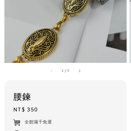
1
/
5
腰鍊
Regular
NT$ 350
price
全館滿千免運