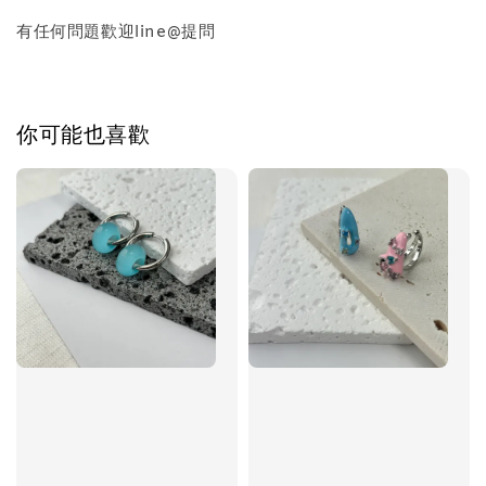
有任何問題歡迎line@提問
加入購物車
你可能也喜歡
飾品禮物盒加價購
飾品禮物盒
-
+
NT$ 69
NT$ 98