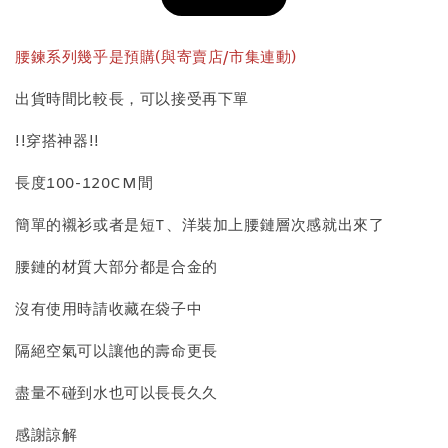
加入購物車
腰鍊系列幾乎是預購(與寄賣店/市集連動)
出貨時間比較長，可以接受再下單
飾品收納盒加價購
!!穿搭神器!!
長度100-120CM間
簡單的襯衫或者是短T、洋裝加上腰鏈層次感就出來了
腰鏈的材質大部分都是合金的
沒有使用時請收藏在袋子中
質感飾品收納盒
隔絕空氣可以讓他的壽命更長
盡量不碰到水也可以長長久久
-
+
NT$ 298
NT$ 399
感謝諒解