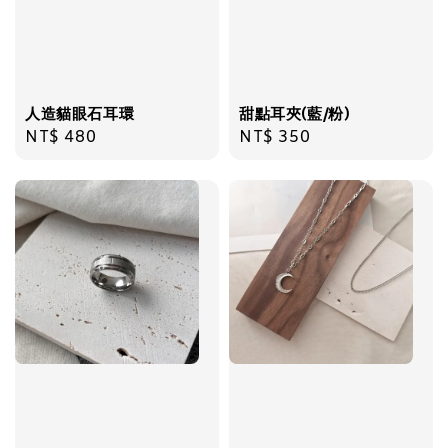
加入購物車
人造貓眼石耳環
甜點耳夾(藍/粉)
Regular
NT$ 480
Regular
NT$ 350
price
price