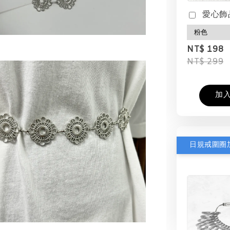
愛心飾
NT$ 198
NT$ 299
加
日規戒圍圈