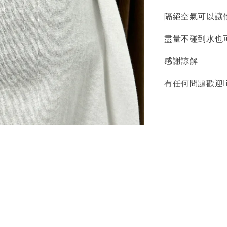
隔絕空氣可以讓
盡量不碰到水也
感謝諒解
質感飾
有任何問題歡迎l
NT$ 298
NT$ 399
加
飾品禮物盒