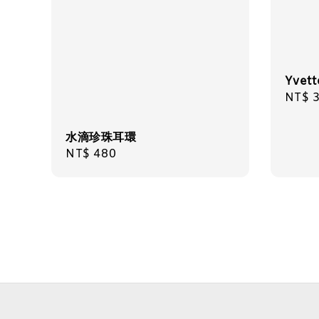
Yvet
Regul
NT$ 
price
水滴珍珠耳環
Regular
NT$ 480
price