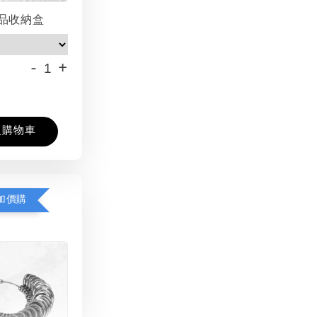
品收納盒
-
+
入購物車
加價購