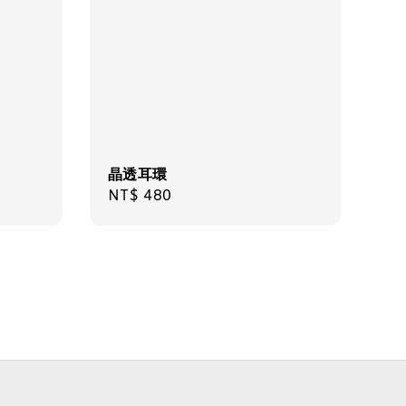
晶透耳環
Regular
NT$ 480
price