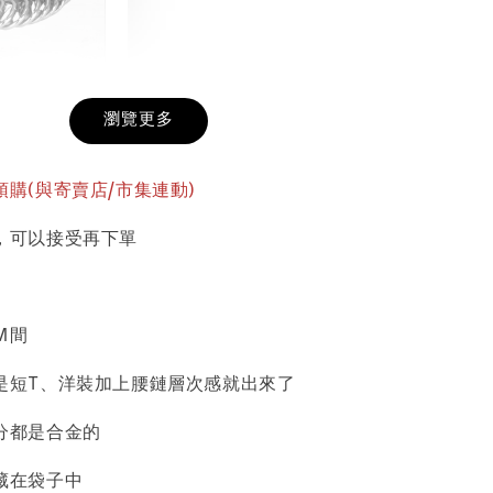
戒圍圈
瀏覽更多
-
+
購(與寄賣店/市集連動)
，可以接受再下單
入購物車
CM間
加價購
是短T、洋裝加上腰鏈層次感就出來了
分都是合金的
藏在袋子中