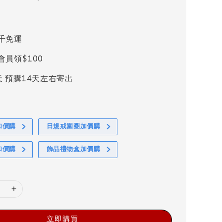
千免運
會員領$100
天 預購14天左右寄出
加價購
日規戒圍圈加價購
加價購
飾品禮物盒加價購
立即購買