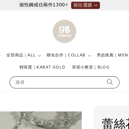
個性鋼戒任兩件1300⚡
前往選購 ››
全部商品｜ALL
聯名合作｜COLLAB
男款推薦｜MEN
輕珠寶｜KARAT GOLD
穿搭小教室｜BLOG
搜尋
蕾絲