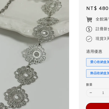
Regular
NT$ 480
price
全館滿
註冊新
現貨3
適用優惠
愛心收納盒
飾品收納盒
數量