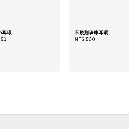
te耳環
不規則珠珠耳環
ar
350
Regular
NT$ 550
price