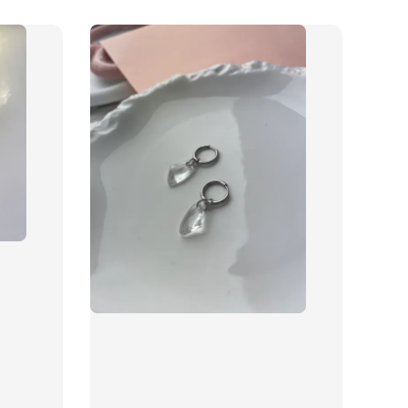
物盒
-
+
入購物車