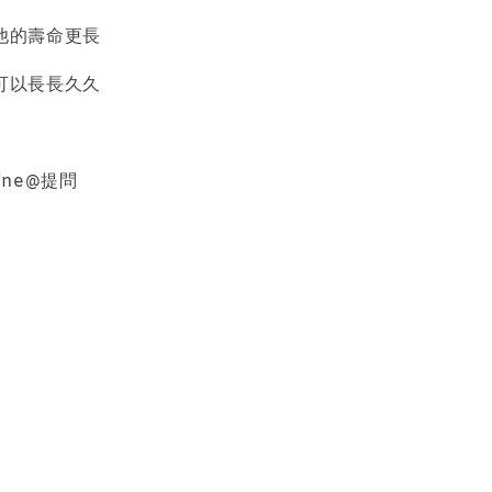
他的壽命更長
可以長長久久
品收納盒
ine@提問
-
+
入購物車
加價購