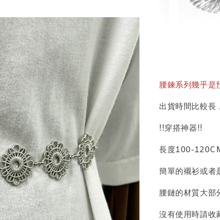
輕珠寶
NT$ 69
NT$ 98
腰鍊系列幾乎是預
出貨時間比較長
加
!!穿搭神器!!
長度100-120
飾品收納盒
簡單的襯衫或者
腰鏈的材質大部
沒有使用時請收