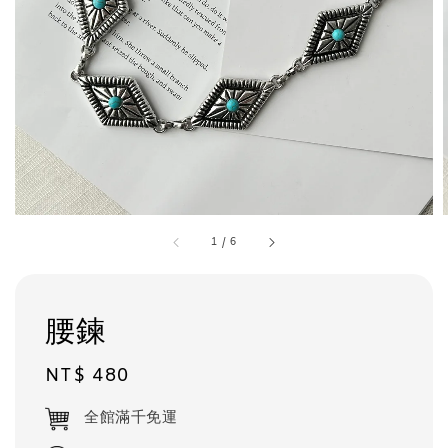
1
/
6
腰鍊
Regular
NT$ 480
price
全館滿千免運