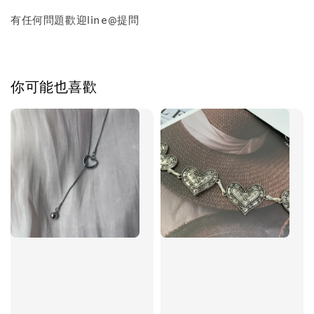
有任何問題歡迎line@提問
加入購物車
你可能也喜歡
飾品禮物盒加價購
飾品禮物盒
-
+
NT$ 69
NT$ 98