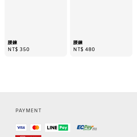
腰鍊
腰鍊
Regular
NT$ 350
Regular
NT$ 480
price
price
PAYMENT