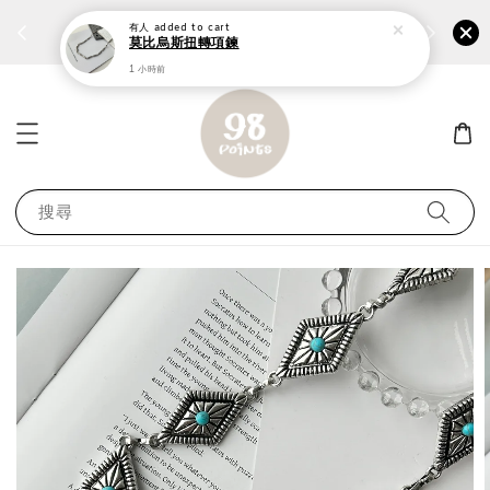
個性鋼戒任兩件1300⚡
加入
前往選購 ››
有人
added to cart
莫比烏斯扭轉項鍊
1 小時前
搜尋