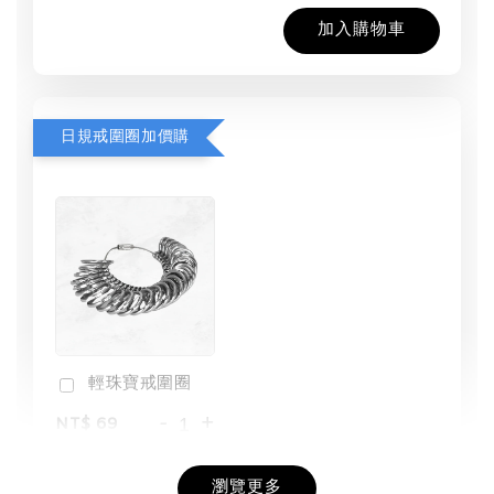
加入購物車
日規戒圍圈加價購
輕珠寶戒圍圈
-
+
NT$ 69
NT$ 98
瀏覽更多