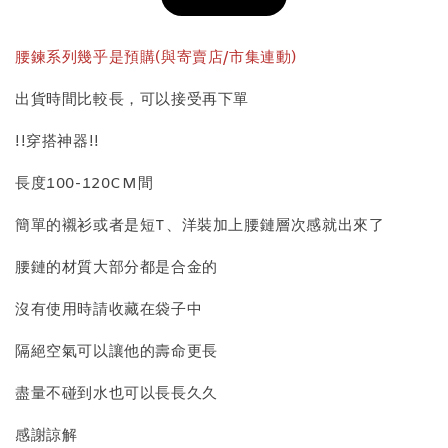
加入購物車
腰鍊系列幾乎是預購(與寄賣店/市集連動)
出貨時間比較長，可以接受再下單
飾品收納盒加價購
!!穿搭神器!!
長度100-120CM間
簡單的襯衫或者是短T、洋裝加上腰鏈層次感就出來了
腰鏈的材質大部分都是合金的
沒有使用時請收藏在袋子中
質感飾品收納盒
隔絕空氣可以讓他的壽命更長
盡量不碰到水也可以長長久久
-
+
NT$ 298
NT$ 399
感謝諒解