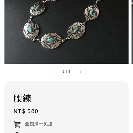
1
/
5
腰鍊
Regular
NT$ 580
price
全館滿千免運