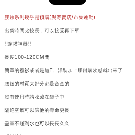
加入購物車
腰鍊系列幾乎是預購(與寄賣店/市集連動)
出貨時間比較長，可以接受再下單
飾品收納盒加價購
!!穿搭神器!!
長度100-120CM間
簡單的襯衫或者是短T、洋裝加上腰鏈層次感就出來了
腰鏈的材質大部分都是合金的
沒有使用時請收藏在袋子中
質感飾品收納盒
隔絕空氣可以讓他的壽命更長
-
+
盡量不碰到水也可以長長久久
NT$ 298
NT$ 399