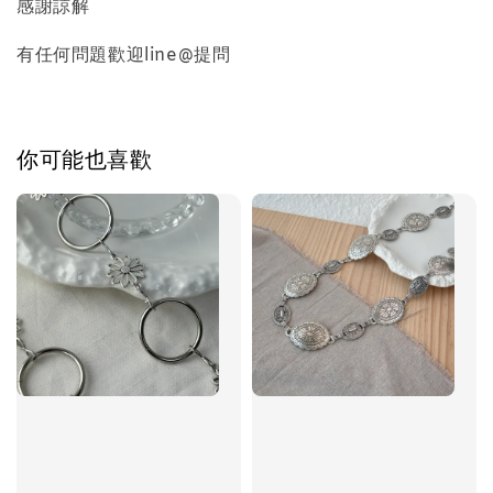
感謝諒解
有任何問題歡迎line@提問
加入購物車
你可能也喜歡
飾品禮物盒加價購
飾品禮物盒
-
+
NT$ 69
NT$ 98