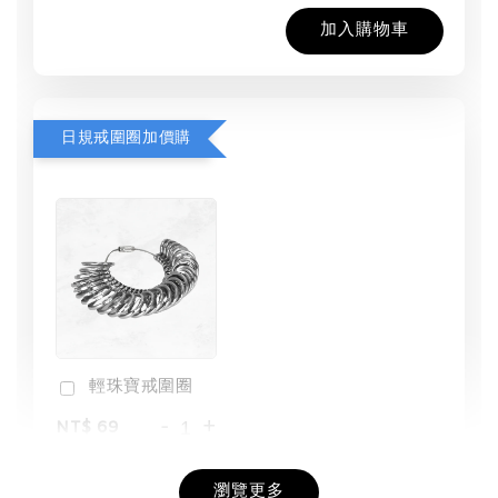
加入購物車
日規戒圍圈加價購
輕珠寶戒圍圈
-
+
NT$ 69
NT$ 98
瀏覽更多