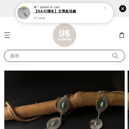
個性鋼戒任兩件1300⚡
加入
前往選購 ››
林**
added to cart
【NAGI聯名】文博款項鍊
10 小時前
搜尋