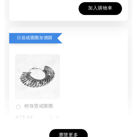
加入購物車
日規戒圍圈加價購
輕珠寶戒圍圈
-
+
NT$ 69
NT$ 98
瀏覽更多