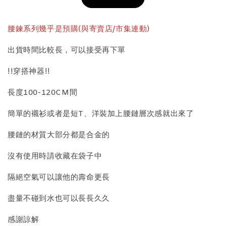
加入購物車
腰鍊系列幾乎是預購(與寄賣店/市集連動)
出貨時間比較長，可以接受再下單
飾品收納盒加價購
!!穿搭神器!!
長度100-120CM間
簡單的襯衫或者是短T、洋裝加上腰鏈層次感就出來了
腰鏈的材質大部分都是合金的
沒有使用時請收藏在袋子中
質感飾品收納盒
隔絕空氣可以讓他的壽命更長
盡量不碰到水也可以長長久久
-
+
NT$ 298
NT$ 399
感謝諒解