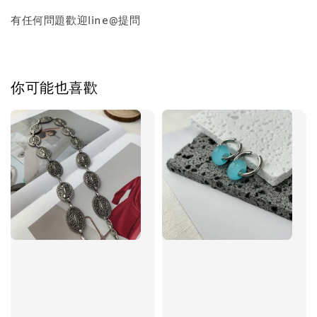
有任何問題歡迎line@提問
加入購物車
你可能也喜歡
飾品禮物盒加價購
飾品禮物盒
-
+
NT$ 69
NT$ 98