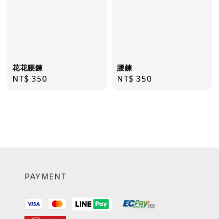
花花腰鍊
腰鍊
Regular
NT$ 350
Regular
NT$ 350
price
price
PAYMENT