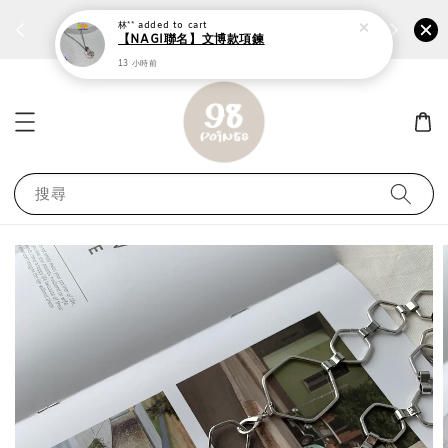
個性鋼戒任兩件1300⚡
加入
前往選購 ››
林**
added to cart
【NAGI聯名】文博款項鍊
13 小時前
搜尋