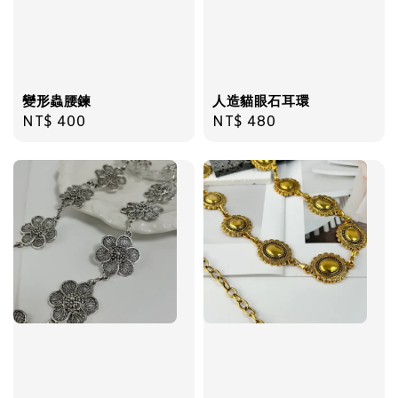
加入購物車
變形蟲腰鍊
人造貓眼石耳環
Regular
NT$ 400
Regular
NT$ 480
price
price