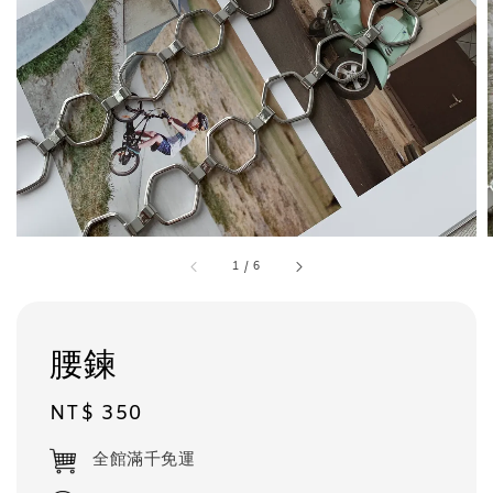
1
/
6
腰鍊
Regular
NT$ 350
price
全館滿千免運