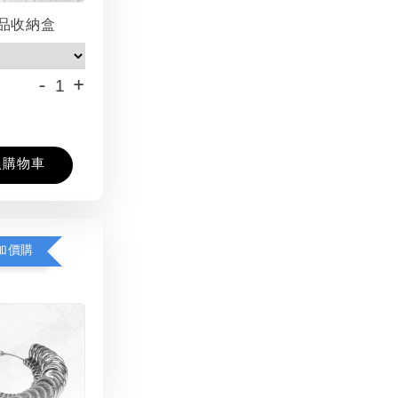
品收納盒
-
+
入購物車
加價購