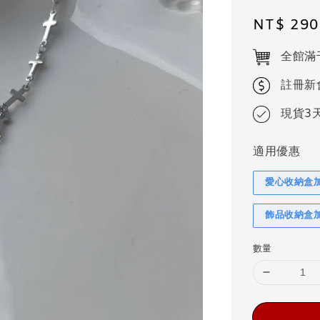
Regular
NT$ 290
price
全館滿
註冊新
現貨3
適用優惠
愛心收納盒
飾品收納盒
數量