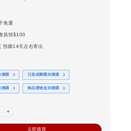
千免運
會員領$100
天 預購14天左右寄出
加價購
日規戒圍圈加價購
加價購
飾品禮物盒加價購
立即購買