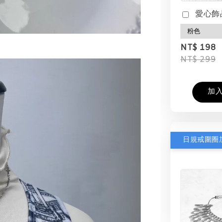
愛心飾
NT$ 198
NT$ 299
加
日規戒圍圈