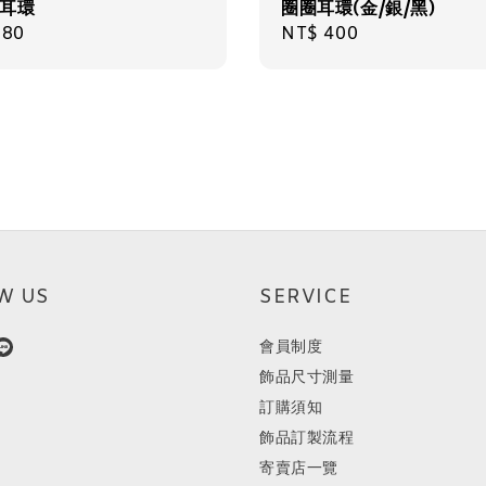
n耳環
圈圈耳環(金/銀/黑)
ar
580
Regular
NT$ 400
price
W US
SERVICE
會員制度
飾品尺寸測量
訂購須知
飾品訂製流程
寄賣店一覽