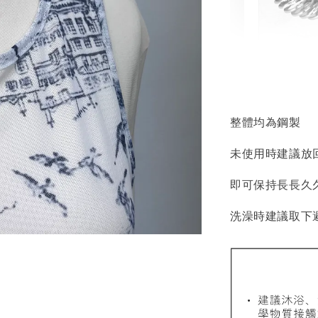
輕珠寶
NT$ 69
NT$ 98
整體均為鋼製
未使用時建議放
加
即可保持長長久
洗澡時建議取下
飾品收納盒