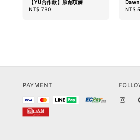
【YU合作款】原創項鍊
Daw
Regular
NT$ 780
Regul
NT$ 
price
price
PAYMENT
FOLLO