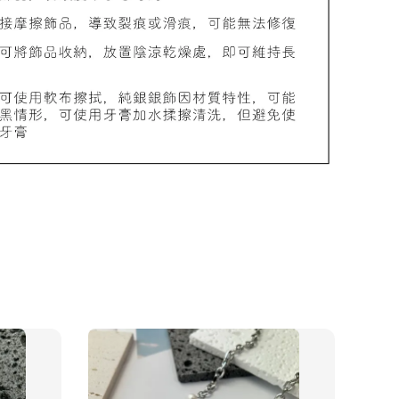
品收納盒
-
+
入購物車
加價購