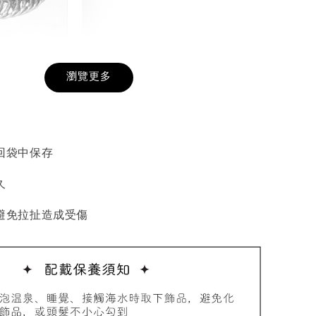
戒圍圈
瀏覽更多
-
+
回袋中保存
入購物車
久
避免拉扯造成受傷
加價購