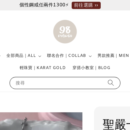
個性鋼戒任兩件1300⚡
前往選購 ››
全部商品｜ALL
聯名合作｜COLLAB
男款推薦｜MEN
輕珠寶｜KARAT GOLD
穿搭小教室｜BLOG
搜尋
聖嚴