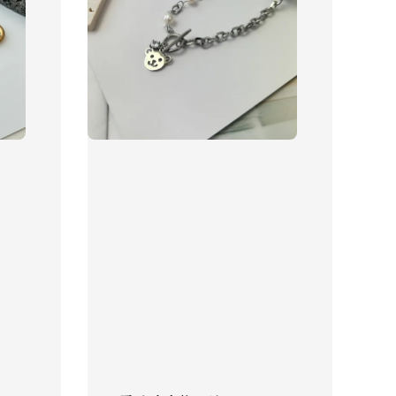
物盒
-
+
入購物車