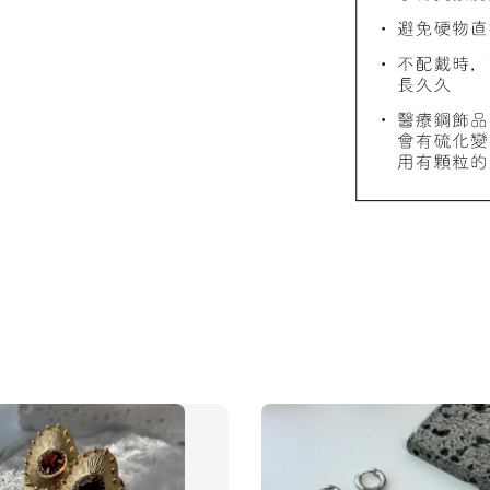
質感飾
NT$ 298
NT$ 399
加
飾品禮物盒