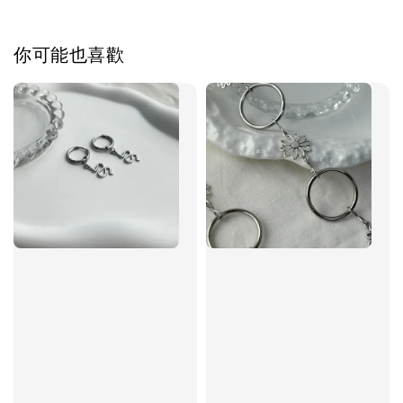
加入購物車
你可能也喜歡
飾品禮物盒加價購
飾品禮物盒
-
+
NT$ 69
NT$ 98