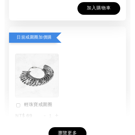
加入購物車
日規戒圍圈加價購
輕珠寶戒圍圈
-
+
NT$ 69
NT$ 98
瀏覽更多