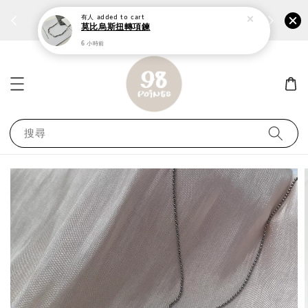
個性鋼戒任兩件1300⚡
加入
前往選購 ››
有人
added to cart
莫比烏斯扭轉項鍊
6 小時前
搜尋