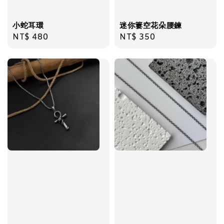
加入購物車
小蛇耳環
迷你簍空花朵腰鍊
Regular
NT$ 480
Regular
NT$ 350
price
price