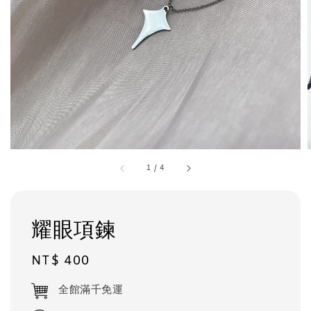
1
/
4
耀眼項鍊
Regular
NT$ 400
price
全館滿千免運