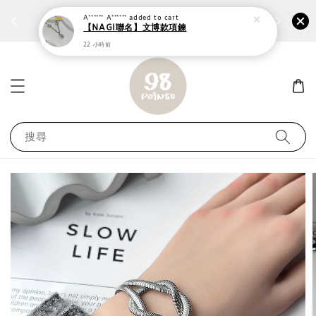
個性鋼戒任兩件1300⚡
加入
前往選購 ››
A****** A******
added to cart
【NAGI聯名】文博款項鍊
22 小時前
搜尋