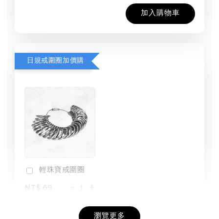
加入購物車
日規戒圍圈加價購
輕珠寶戒圍圈
-
+
NT$ 69
NT$ 98
瀏覽更多