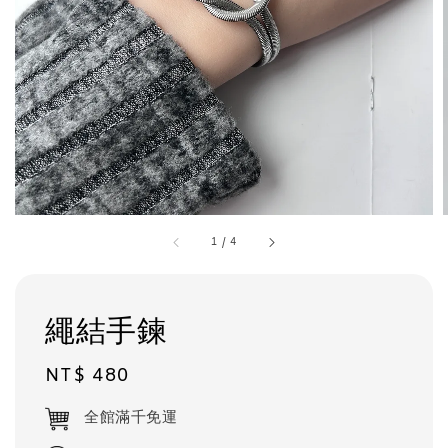
1
/
4
繩結手鍊
Regular
NT$ 480
price
全館滿千免運