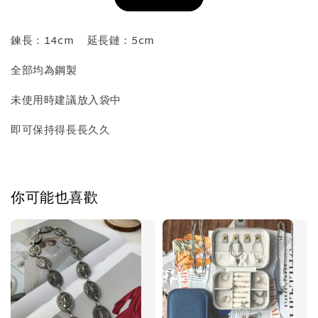
加入購物車
鍊長：14cm 延長鏈：5cm
全部均為鋼製
飾品收納盒加價購
未使用時建議放入袋中
即可保持得長長久久
你可能也喜歡
質感飾品收納盒
-
+
NT$ 298
NT$ 399