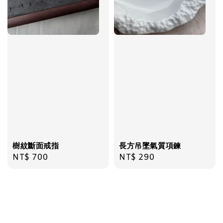
加入購物車
樹紋斷面戒指
長方吊墜氣質項鍊
Regular
NT$ 700
Regular
NT$ 290
price
price