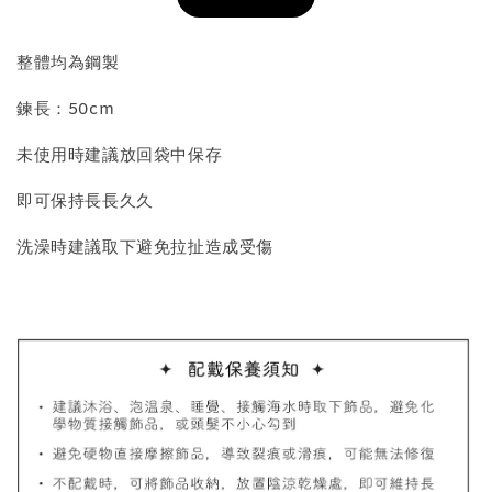
加入購物車
整體均為鋼製
鍊長：50cm
飾品收納盒加價購
未使用時建議放回袋中保存
即可保持長長久久
洗澡時建議取下避免拉扯造成受傷
質感飾品收納盒
-
+
NT$ 298
NT$ 399