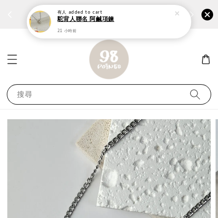
個性鋼戒任兩件1300⚡
加入
前往選購 ››
有人
added to cart
駝背人聯名 阿鹹項鍊
21 小時前
搜尋