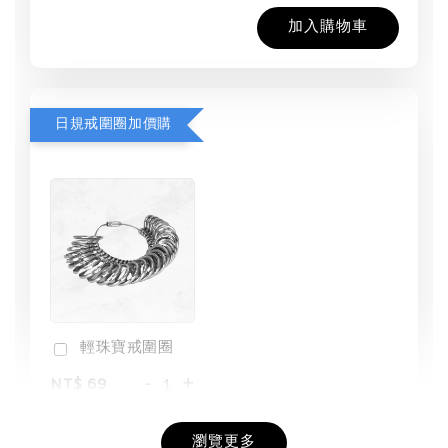
加入購物車
日規戒圍圈加價購
輕珠寶戒圍圈
-
+
NT$ 69
NT$ 98
瀏覽更多