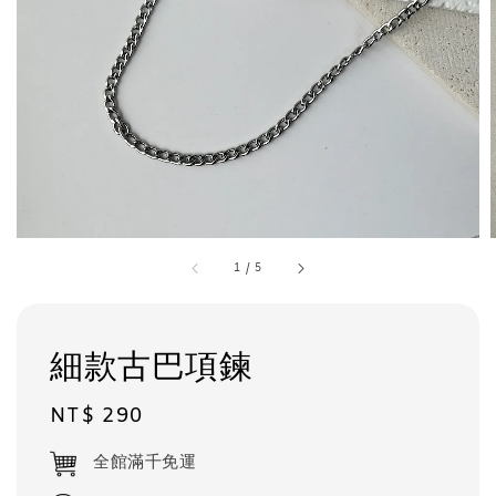
1
/
5
細款古巴項鍊
Regular
NT$ 290
price
全館滿千免運