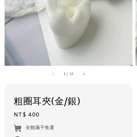
1
/
12
粗圈耳夾(金/銀)
Regular
NT$ 400
price
全館滿千免運