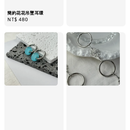
price
飾品禮物盒
-
+
NT$ 69
簡約花花吊墜耳環
NT$ 98
Regular
NT$ 480
price
加入購物車