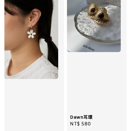
-
+
NT$ 298
NT$ 399
加入購物車
飾品禮物盒加價購
Dawn耳環
Regular
NT$ 580