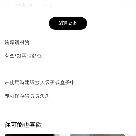
-
+
NT$ 69
NT$ 98
瀏覽更多
加入購物車
醫療鋼材質
有金/銀兩種顏色
飾品收納盒加價購
未使用時建議放入袋子或盒子中
即可保存得長長久久
你可能也喜歡
質感飾品收納盒