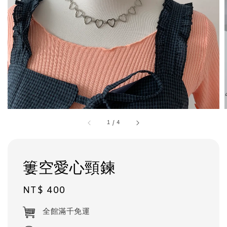
1
/
4
簍空愛心頸鍊
Regular
NT$ 400
price
全館滿千免運