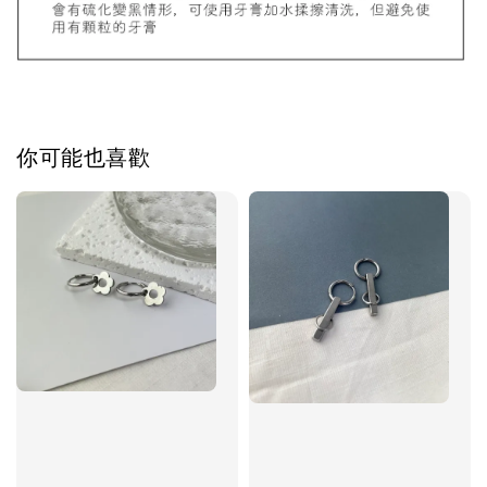
加入購物車
你可能也喜歡
飾品禮物盒加價購
飾品禮物盒
-
+
NT$ 69
NT$ 98