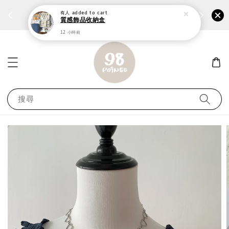
個性鋼戒任兩件1300⚡
加入
前往選購 ››
有人
added to cart
質感飾品收納盒
12 小時前
搜尋