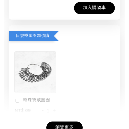
加入購物車
日規戒圍圈加價購
輕珠寶戒圍圈
-
+
NT$ 69
NT$ 98
瀏覽更多