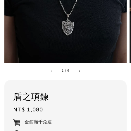
1
/
6
盾之項鍊
Regular
NT$ 1,080
price
全館滿千免運