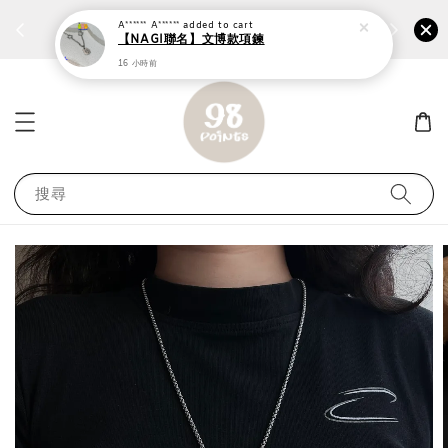
個性鋼戒任兩件1300⚡
加入
前往選購 ››
A****** A******
added to cart
【NAGI聯名】文博款項鍊
16 小時前
搜尋