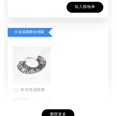
加入購物車
日規戒圍圈加價購
輕珠寶戒圍圈
-
+
NT$ 69
NT$ 98
瀏覽更多