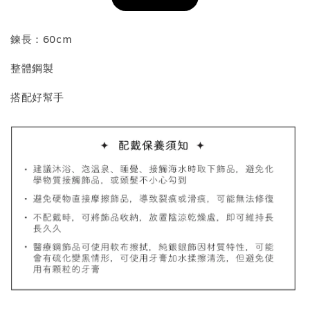
加入購物車
鍊長：60cm
整體鋼製
飾品收納盒加價購
搭配好幫手
質感飾品收納盒
-
+
NT$ 298
NT$ 399