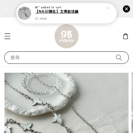
林**
added to cart
個性鋼戒任兩件1300⚡
加入
前往選購 ››
【NAGI聯名】文博款項鍊
15 小時前
搜尋