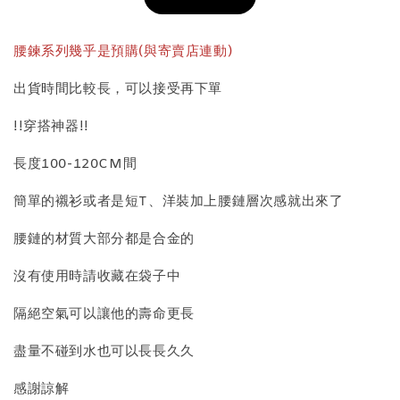
加入購物車
腰鍊系列幾乎是預購(與寄賣店連動)
出貨時間比較長，可以接受再下單
飾品收納盒加價購
!!穿搭神器!!
長度100-120CM間
簡單的襯衫或者是短T、洋裝加上腰鏈層次感就出來了
腰鏈的材質大部分都是合金的
沒有使用時請收藏在袋子中
質感飾品收納盒
隔絕空氣可以讓他的壽命更長
盡量不碰到水也可以長長久久
-
+
NT$ 298
NT$ 399
感謝諒解