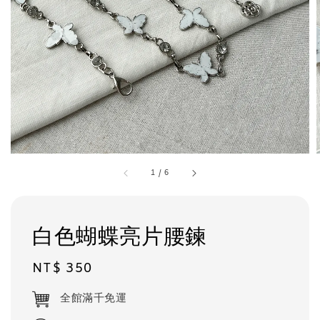
1
/
6
白色蝴蝶亮片腰鍊
Regular
NT$ 350
price
全館滿千免運