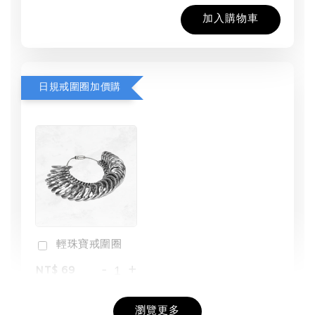
加入購物車
日規戒圍圈加價購
輕珠寶戒圍圈
-
+
NT$ 69
NT$ 98
瀏覽更多