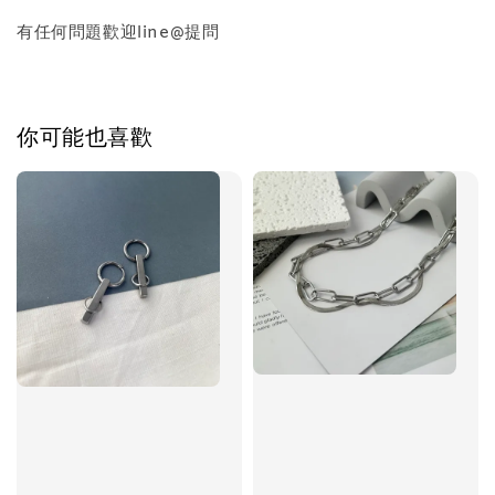
有任何問題歡迎line@提問
加入購物車
你可能也喜歡
飾品禮物盒加價購
飾品禮物盒
-
+
NT$ 69
NT$ 98