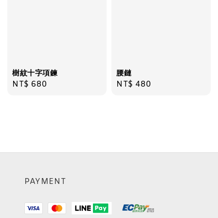
樹紋十字項鍊
腰鏈
Regular
NT$ 680
Regular
NT$ 480
price
price
PAYMENT