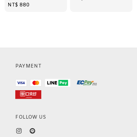
Regular
NT$ 880
price
price
PAYMENT
FOLLOW US