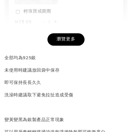
輕珠寶戒圍圈
-
+
NT$ 69
NT$ 98
瀏覽更多
加入購物車
全部均為925銀
未使用時建議放回袋中保存
飾品收納盒加價購
即可保持長長久久
洗澡時建議取下避免拉扯造成受傷
變黃變黑為銀製產品正常現象