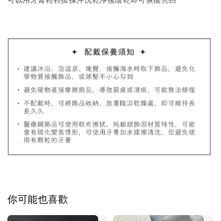
可以用牙膏輕輕搓揉沖洗乾淨後陰乾即可恢復亮白
質感飾品收納盒
-
+
NT$ 298
NT$ 399
加入購物車
飾品禮物盒加價購
你可能也喜歡