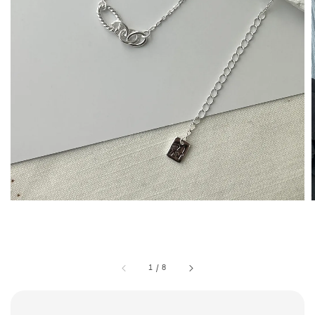
1
/
8