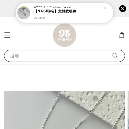
個性鋼戒任兩件1300⚡
加入
前往選購 ››
A****** A******
added to cart
【NAGI聯名】文博款項鍊
20 小時前
搜尋