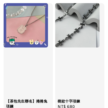
【茶包先生聯名】捲捲兔
樹紋十字項鍊
項鍊
Regular
NT$ 680