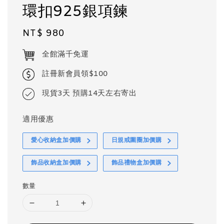
環扣925銀項鍊
Regular
NT$ 980
price
全館滿千免運
註冊新會員領$100
現貨3天 預購14天左右寄出
適用優惠
愛心收納盒加價購
日規戒圍圈加價購
飾品收納盒加價購
飾品禮物盒加價購
數量