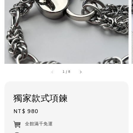
1
/
8
獨家款式項鍊
Regular
NT$ 980
price
全館滿千免運