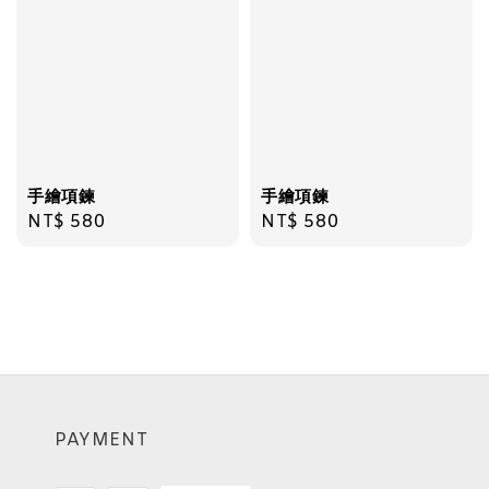
手繪項鍊
手繪項鍊
Regular
NT$ 580
Regular
NT$ 580
price
price
PAYMENT