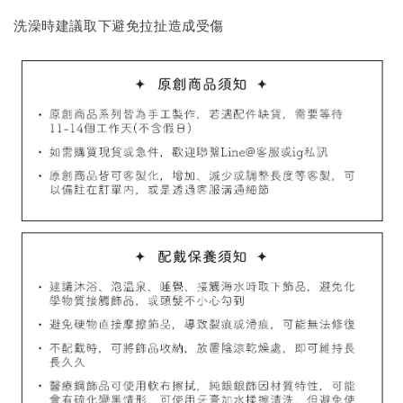
洗澡時建議取下避免拉扯造成受傷
加入購物車
飾品禮物盒加價購
飾品禮物盒
-
+
NT$ 69
NT$ 98