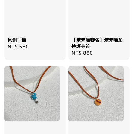
原創手鍊
【笨笨喵聯名】笨笨喵加
持護身符
Regular
NT$ 580
Regular
NT$ 880
price
price