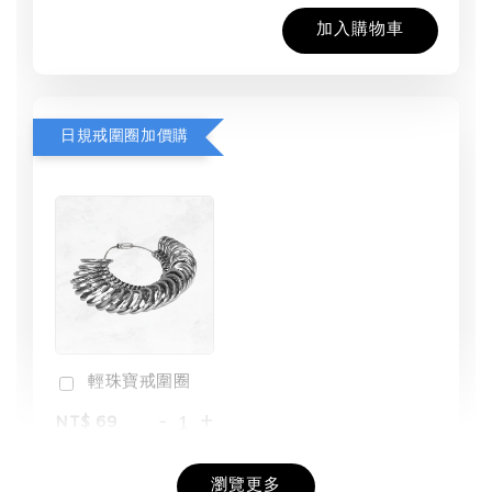
加入購物車
日規戒圍圈加價購
輕珠寶戒圍圈
-
+
NT$ 69
NT$ 98
瀏覽更多