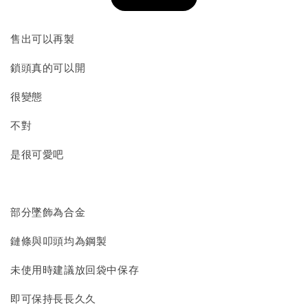
加入購物車
售出可以再製
鎖頭真的可以開
飾品收納盒加價購
很變態
不對
是很可愛吧
部分墜飾為合金
質感飾品收納盒
鏈條與叩頭均為鋼製
未使用時建議放回袋中保存
-
+
NT$ 298
NT$ 399
即可保持長長久久