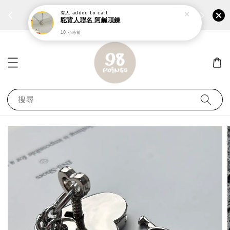
個性鋼戒任兩件1300⚡
加入
前往選購 ››
有人
added to cart
駝背人聯名 阿鹹項鍊
10 小時前
搜尋