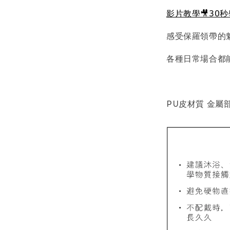
影片教學🎥30
感受保羅領帶的
各種日常場合都
PU皮材質 金屬
質感飾
NT$ 298
NT$ 399
加