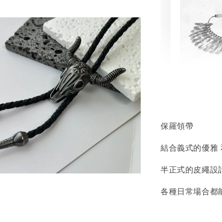
輕珠寶
NT$ 69
NT$ 98
保羅領帶
結合義式的優雅
加
半正式的皮繩設
各種日常場合都
飾品收納盒