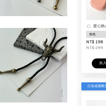
愛心飾
NT$ 198
NT$ 299
加
日規戒圍圈