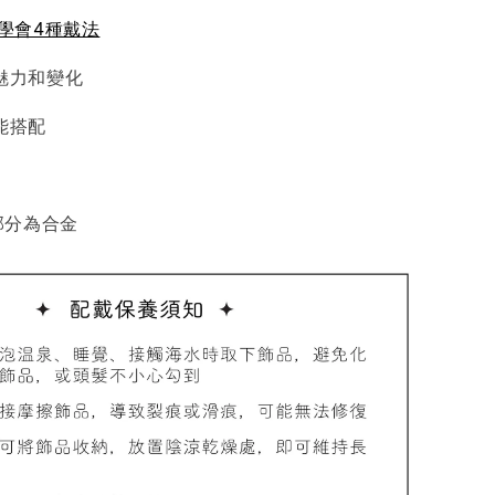
秒學會4種戴法
魅力和變化
能搭配
部分為合金
品收納盒
-
+
入購物車