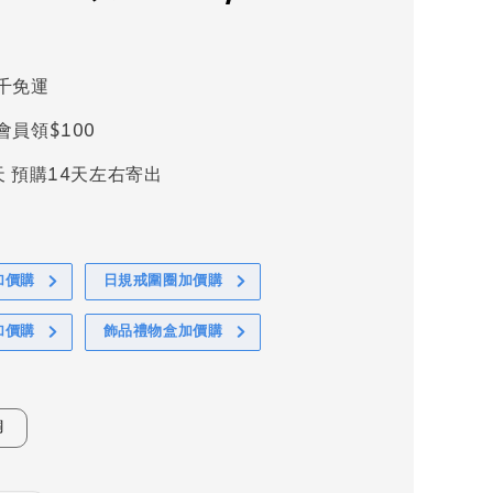
千免運
會員領$100
天 預購14天左右寄出
加價購
日規戒圍圈加價購
加價購
飾品禮物盒加價購
銅