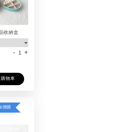
品收納盒
-
+
入購物車
加價購