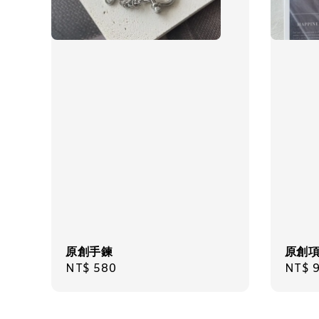
原創手鍊
原創
Regular
NT$ 580
Regul
NT$ 
price
price