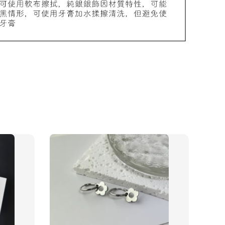
加價購
物盒
-
+
入購物車