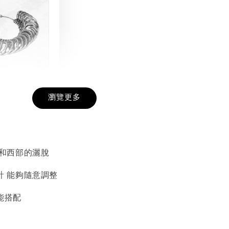
戒圍圈
瀏覽更多
-
+
 和西部的灑脫
入購物車
計 能夠隨意調整
能搭配
加價購