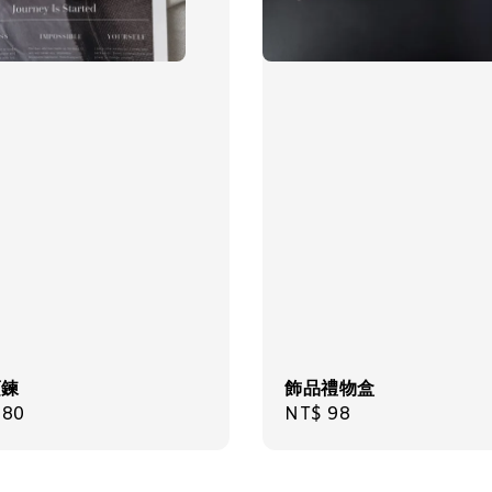
項鍊
飾品禮物盒
ar
980
Regular
NT$ 98
price