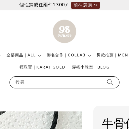
個性鋼戒任兩件1300⚡
前往選購 ››
全部商品｜ALL
聯名合作｜COLLAB
男款推薦｜MEN
輕珠寶｜KARAT GOLD
穿搭小教室｜BLOG
搜尋
牛骨