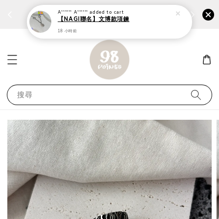
個性鋼戒任兩件1300⚡
加入
前往選購 ››
A****** A******
added to cart
【NAGI聯名】文博款項鍊
18 小時前
搜尋