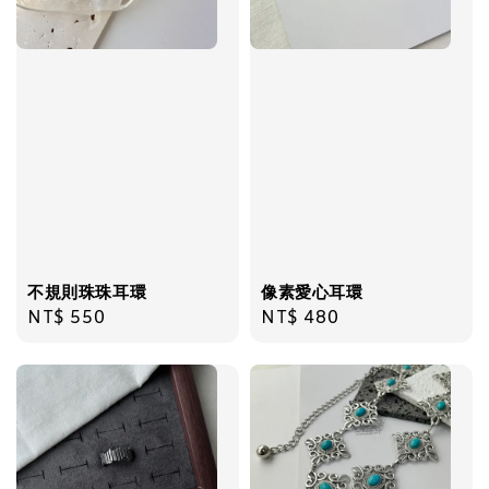
飾品禮物盒
-
+
NT$ 69
NT$ 98
加入購物車
不規則珠珠耳環
像素愛心耳環
Regular
NT$ 550
Regular
NT$ 480
price
price