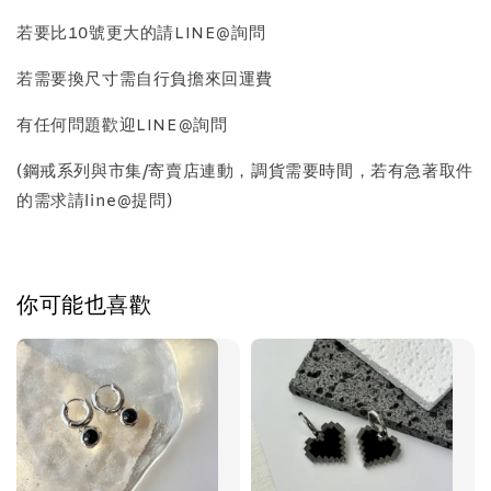
質感飾品收納盒
若要比10號更大的請LINE@詢問
若需要換尺寸需自行負擔來回運費
-
+
NT$ 298
NT$ 399
有任何問題歡迎LINE@詢問
(鋼戒系列與市集/寄賣店連動，調貨需要時間，若有急著取件
加入購物車
的需求請line@提問)
你可能也喜歡
飾品禮物盒加價購