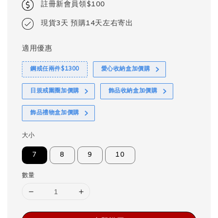
註冊新會員領$100
現貨3天 預購14天左右寄出
適用優惠
鋼戒任兩件$1300
愛心收納盒加價購
日規戒圍圈加價購
飾品收納盒加價購
飾品禮物盒加價購
大小
7
8
9
10
數量