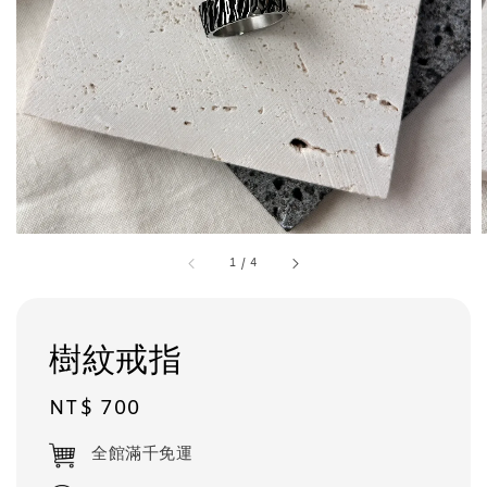
1
/
4
樹紋戒指
Regular
NT$ 700
price
全館滿千免運