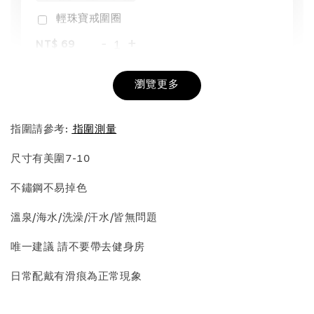
輕珠寶戒圍圈
-
+
NT$ 69
NT$ 98
瀏覽更多
加入購物車
指圍請參考:
指圍測量
尺寸有美圍7-10
飾品收納盒加價購
不鏽鋼不易掉色
溫泉/海水/洗澡/汗水/皆無問題
唯一建議 請不要帶去健身房
日常配戴有滑痕為正常現象