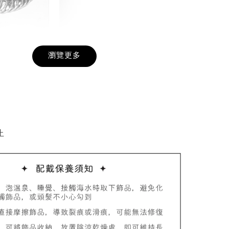
戒圍圈
瀏覽更多
-
+
入購物車
止
加價購