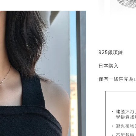
輕珠寶
NT$ 69
NT$ 98
925銀項鍊
日本購入
加
僅有一條售完為
飾品收納盒