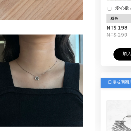
愛心飾
NT$ 198
NT$ 299
加
日規戒圍圈