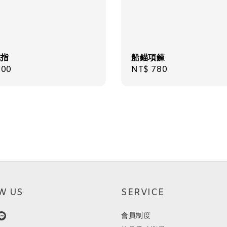
戒指
船錨項鍊
ar
700
Regular
NT$ 780
price
W US
SERVICE
會員制度