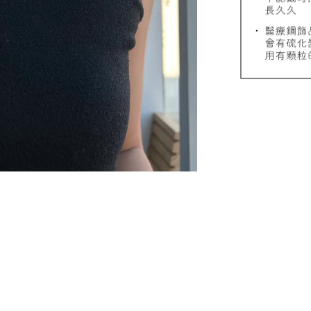
質感飾
NT$ 298
NT$ 399
加
飾品禮物盒