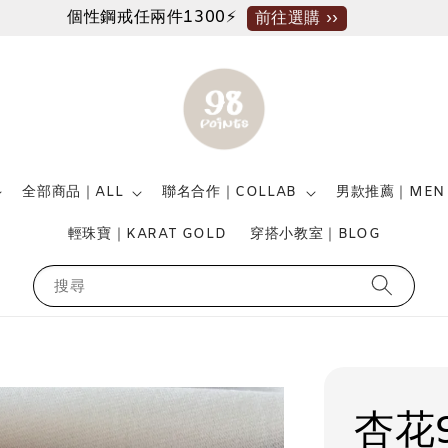
個性鋼戒任兩件1300⚡
前往選購 ››
全部商品｜ALL
聯名合作｜COLLAB
男款推薦｜MEN
輕珠寶｜KARAT GOLD
穿搭小教室｜BLOG
搜尋
杏花