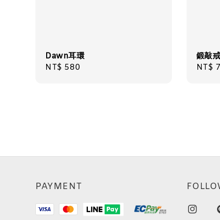
Dawn耳環
鍛敲
Regular
NT$ 580
Regul
NT$ 
price
price
PAYMENT
FOLLO