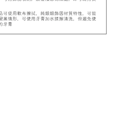
品收納盒
-
+
入購物車
加價購