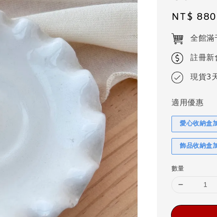
Regular
NT$ 880
price
全館滿
註冊新
現貨3
適用優惠
愛心收納盒
飾品收納盒
數量