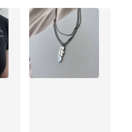
物盒
-
+
入購物車