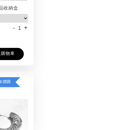
品收納盒
-
+
入購物車
加價購