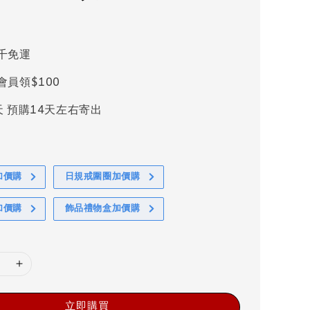
千免運
會員領$100
天 預購14天左右寄出
加價購
日規戒圍圈加價購
加價購
飾品禮物盒加價購
立即購買