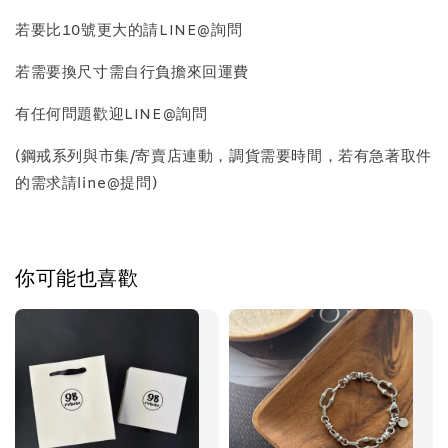
質感飾品收納盒
若要比10號更大的請LINE@詢問
若需要換尺寸需自行負擔來回運費
-
+
NT$ 298
NT$ 399
有任何問題歡迎LINE@詢問
(鋼戒系列與市集/寄賣店連動，調貨需要時間，若有急著取件
加入購物車
的需求請line@提問)
你可能也喜歡
飾品禮物盒加價購