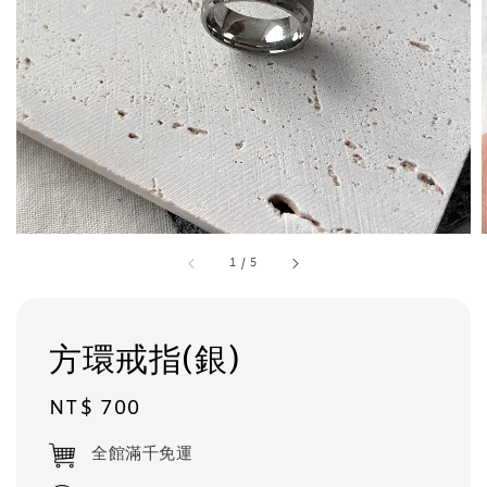
1
/
5
方環戒指(銀)
Regular
NT$ 700
price
全館滿千免運