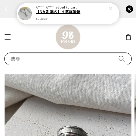
個性鋼戒任兩件1300⚡
加入
前往選購 ››
A****** A******
added to cart
【NAGI聯名】文博款項鍊
15 小時前
搜尋