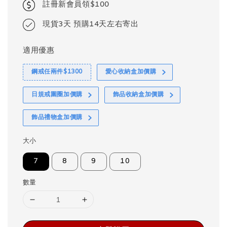
註冊新會員領$100
現貨3天 預購14天左右寄出
適用優惠
鋼戒任兩件$1300
愛心收納盒加價購
日規戒圍圈加價購
飾品收納盒加價購
飾品禮物盒加價購
大小
7
8
9
10
數量