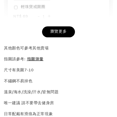
輕珠寶戒圍圈
-
+
NT$ 69
NT$ 98
瀏覽更多
加入購物車
其他顏色可參考其他賣場
指圍請參考:
指圍測量
飾品收納盒加價購
尺寸有美圍7-10
不鏽鋼不易掉色
溫泉/海水/洗澡/汗水/皆無問題
唯一建議 請不要帶去健身房
日常配戴有滑痕為正常現象