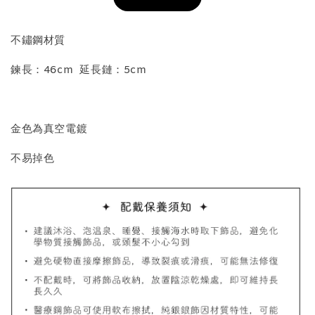
加入購物車
不鏽鋼材質
鍊長：46cm 延長鏈：5cm
飾品收納盒加價購
金色為真空電鍍
不易掉色
質感飾品收納盒
-
+
NT$ 298
NT$ 399