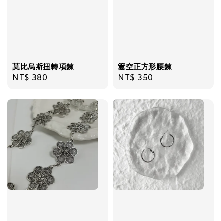
加入購物車
莫比烏斯扭轉項鍊
簍空正方形腰鍊
Regular
NT$ 380
Regular
NT$ 350
price
price