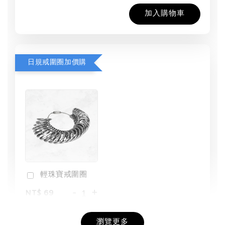
加入購物車
日規戒圍圈加價購
輕珠寶戒圍圈
-
+
NT$ 69
NT$ 98
瀏覽更多