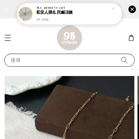
個性鋼戒任兩件1300⚡
加入
前往選購 ››
有人
added to cart
駝背人聯名 阿鹹項鍊
16 小時前
搜尋