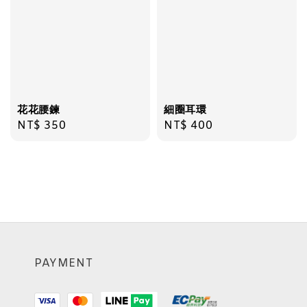
花花腰鍊
細圈耳環
Regular
NT$ 350
Regular
NT$ 400
price
price
PAYMENT