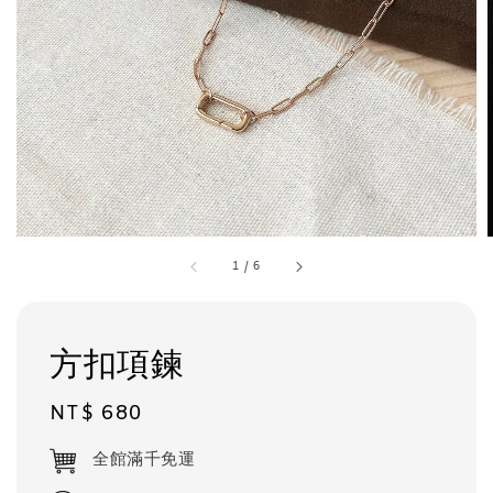
1
/
6
方扣項鍊
Regular
NT$ 680
price
全館滿千免運