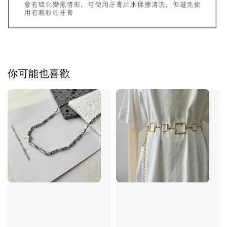
加入購物車
你可能也喜歡
飾品禮物盒加價購
飾品禮物盒
-
+
NT$ 69
NT$ 98