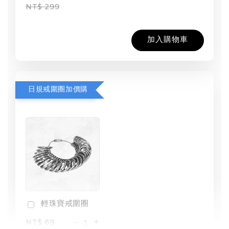
NT$ 299
加入購物車
日規戒圍圈加價購
輕珠寶戒圍圈
-
+
NT$ 69