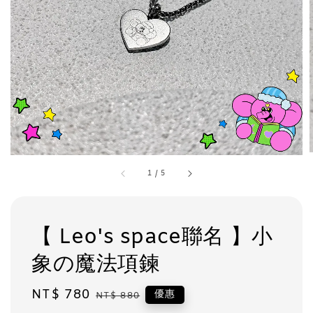
1
/
5
【 Leo's space聯名 】小
象の魔法項鍊
Sale
NT$ 780
Regular
優惠
NT$ 880