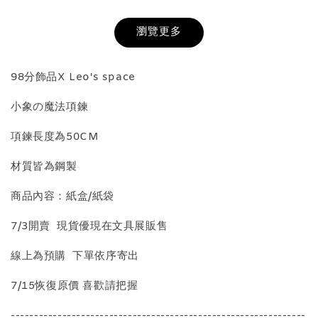
NT$ 98
瀏覽更多
加入購物車
98分飾品X Leo's space
小象の魔法項鍊
飾品收納盒加價購
項鍊長度為50CM
材質皆為鋼製
商品內容：紙盒/紙袋
7/3開賣 現貨優現在文具展販售
線上為預購 下單依序寄出
質感飾品收納盒
7/15恢復原價 喜歡請把握
---------------------------------------------------------------