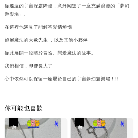
-
+
NT$ 69
從遙遠的宇宙深處降臨，意外闖進了一座充滿浪漫的「夢幻
NT$ 98
遊樂場」。
在這裡他遇見了能解答愛情煩惱
加入購物車
施展魔法的大象先生 ，以及其他小夥伴
從此展開一段關於冒險、戀愛魔法的故事。
我們相信，即使長大了
心中依然可以保留一座屬於自己的宇宙夢幻遊樂場 !!!!
你可能也喜歡
優惠
優惠