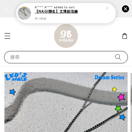
個性鋼戒任兩件1300⚡
加入
前往選購 ››
搜尋