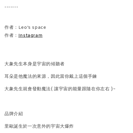
-
+
NT$ 298
-------
NT$ 399
作者：Leo's space
加入購物車
作者：
Instagram
飾品禮物盒加價購
大象先生本身是宇宙的傾聽者
耳朵是他魔法的來源，因此當你戴上這個手鍊
大象先生就會發動魔法{ 讓宇宙的能量跟隨在你左右 }~
品牌介紹
飾品禮物盒
里歐誕生於一次意外的宇宙大爆炸