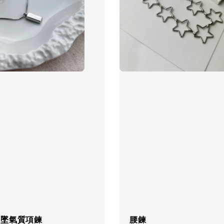
飾品禮
NT$ 69
NT$ 98
加
吊墜氣質項鍊
腰鍊