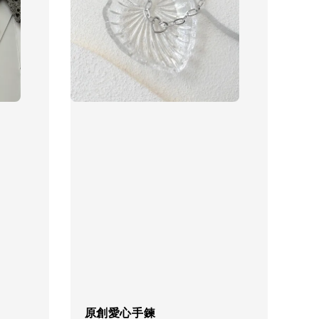
物盒
-
+
入購物車
原創愛心手鍊