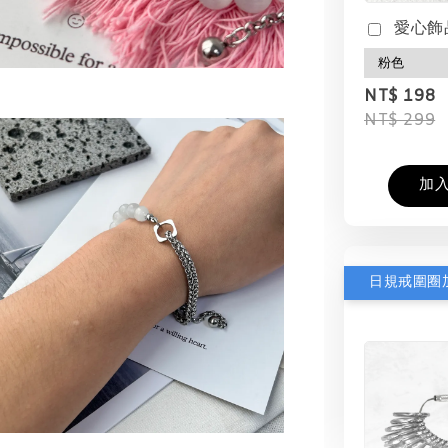
愛心飾
NT$ 198
NT$ 299
加
日規戒圍圈