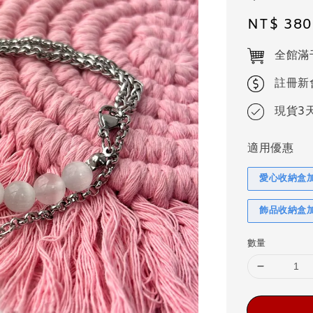
Regular
NT$ 380
price
全館滿
註冊新
現貨3
適用優惠
愛心收納盒
飾品收納盒
數量