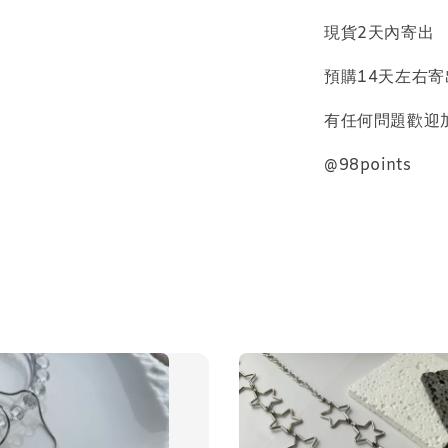
現貨2天內寄出
預購14天左右寄
有任何問題歡迎加
質感飾
@98points
NT$ 298
NT$ 399
加
飾品禮物盒