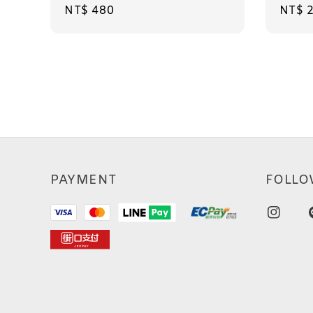
Regular
NT$ 480
Regul
NT$ 
price
price
PAYMENT
FOLLO