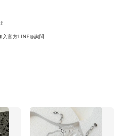
出
入官方LINE@詢問
品收納盒
-
+
入購物車
加價購