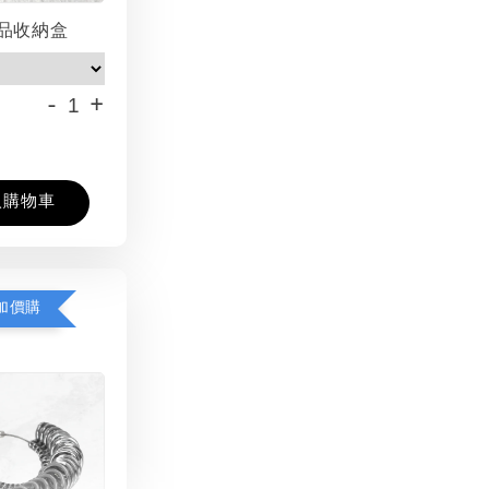
品收納盒
-
+
入購物車
加價購