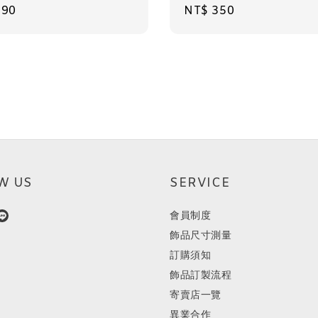
ar
290
Regular
NT$ 350
price
W US
SERVICE
會員制度
飾品尺寸測量
訂購須知
飾品訂製流程
寄賣店一覽
異業合作