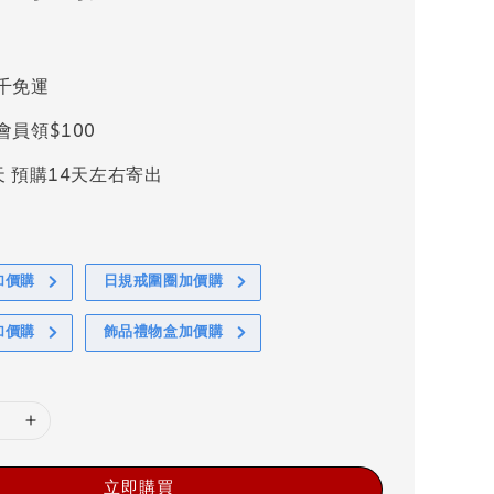
千免運
會員領$100
天 預購14天左右寄出
加價購
日規戒圍圈加價購
加價購
飾品禮物盒加價購
立即購買