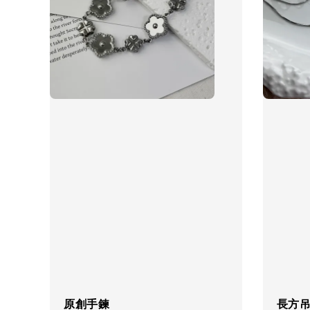
原創手鍊
長方