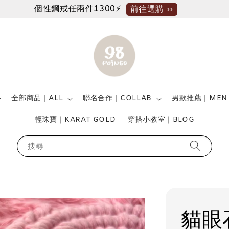
個性鋼戒任兩件1300⚡
前往選購 ››
全部商品｜ALL
聯名合作｜COLLAB
男款推薦｜MEN
輕珠寶｜KARAT GOLD
穿搭小教室｜BLOG
搜尋
貓眼