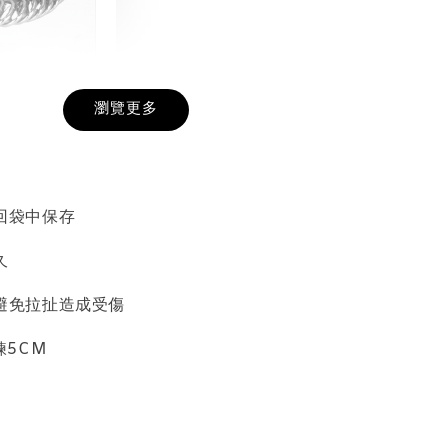
戒圍圈
瀏覽更多
-
+
回袋中保存
入購物車
久
避免拉扯造成受傷
加價購
鍊5CM