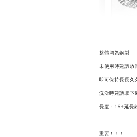
輕珠寶
NT$ 69
NT$ 98
整體均為鋼製
未使用時建議放
加
即可保持長長久
洗澡時建議取下
飾品收納盒
長度：16+延長
重要！！！