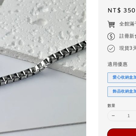
Regular
NT$ 350
price
全館滿
註冊新
現貨3
適用優惠
愛心收納盒
飾品收納盒
數量