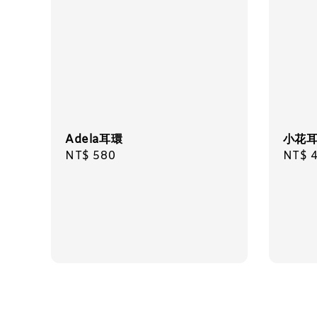
Adela耳環
小花
Regular
NT$ 580
Regul
NT$ 
price
price