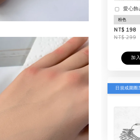
愛心飾
NT$ 198
NT$ 299
加
日規戒圍圈