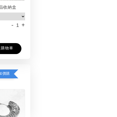
品收納盒
-
+
入購物車
加價購