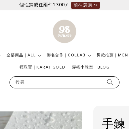
個性鋼戒任兩件1300⚡
前往選購 ››
全部商品｜ALL
聯名合作｜COLLAB
男款推薦｜MEN
輕珠寶｜KARAT GOLD
穿搭小教室｜BLOG
搜尋
手鍊