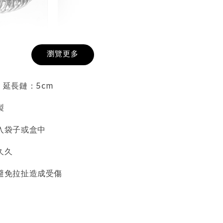
戒圍圈
瀏覽更多
-
+
 延長鏈：5cm
製
入購物車
入袋子或盒中
久久
加價購
避免拉扯造成受傷