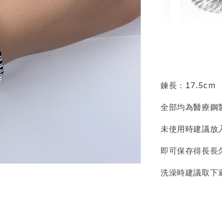
輕珠寶
NT$ 69
NT$ 98
鍊長：17.5cm
全部均為醫療鋼
加
未使用時建議放
即可保存得長長
飾品收納盒
洗澡時建議取下