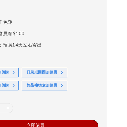
千免運
會員領$100
天 預購14天左右寄出
加價購
日規戒圍圈加價購
加價購
飾品禮物盒加價購
立即購買