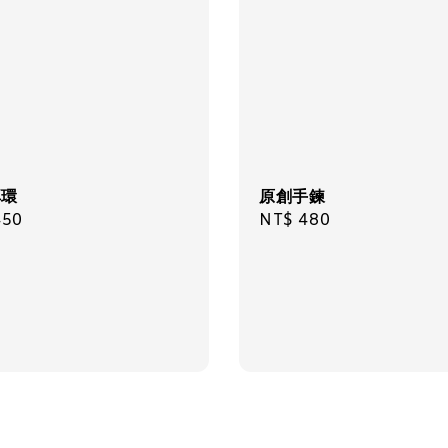
耳環
原創手鍊
飾品禮
ar
450
Regular
NT$ 480
price
NT$ 69
NT$ 98
加