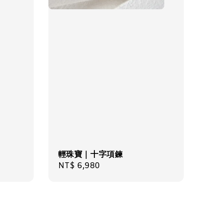
物盒
-
+
輕珠寶｜十字項鍊
入購物車
Regular
NT$ 6,980
price