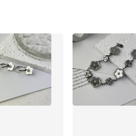
質感飾
NT$ 298
NT$ 399
加
飾品禮物盒