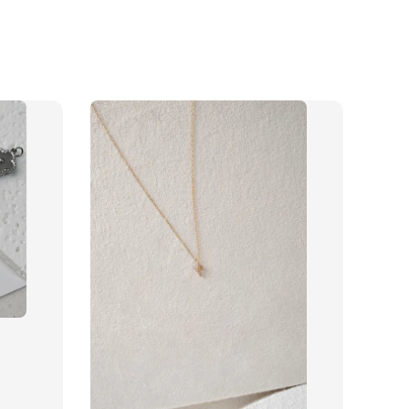
品收納盒
-
+
入購物車
加價購