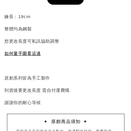
加入購物車
鍊長：19cm
整體均為鋼製
飾品收納盒加價購
想更改長度可私訊協助調整
如何量手圍看這邊
原創系列皆為手工製作
到貨後要更改長度 需自付運費哦
質感飾品收納盒
謝謝你的耐心等候
-
+
NT$ 298
NT$ 399