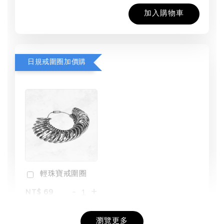
加入購物車
日規戒圍圈加價購
輕珠寶戒圍圈
-
+
NT$ 69
NT$ 98
瀏覽更多