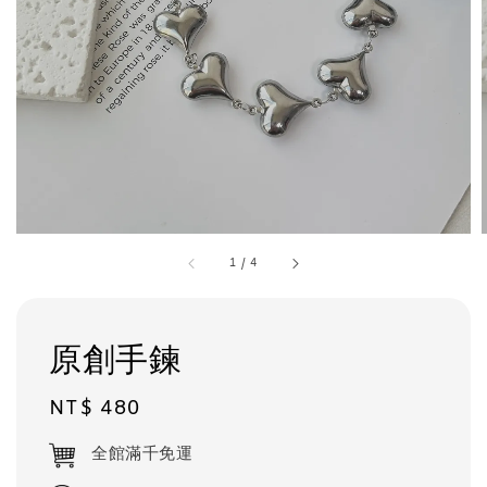
1
/
4
原創手鍊
Regular
NT$ 480
price
全館滿千免運