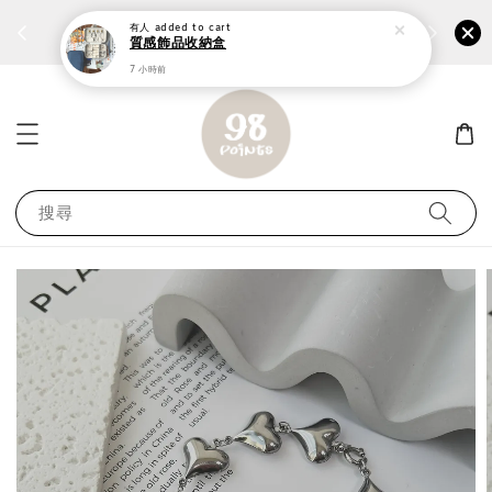
個性鋼戒任兩件1300⚡
加入
前往選購 ››
有人
added to cart
質感飾品收納盒
7 小時前
搜尋