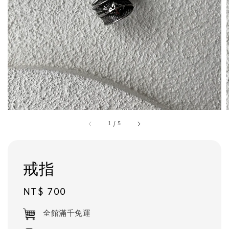
1
/
5
戒指
Regular
NT$ 700
price
全館滿千免運