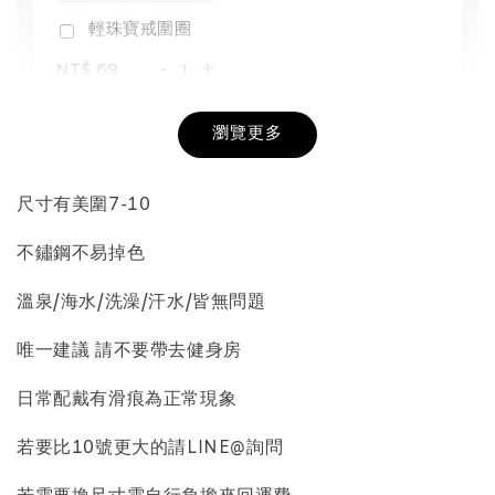
輕珠寶戒圍圈
-
+
NT$ 69
NT$ 98
瀏覽更多
加入購物車
尺寸有美圍7-10
不鏽鋼不易掉色
飾品收納盒加價購
溫泉/海水/洗澡/汗水/皆無問題
唯一建議 請不要帶去健身房
日常配戴有滑痕為正常現象
若要比10號更大的請LINE@詢問