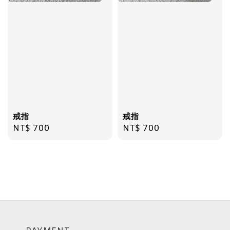
戒指
戒指
Regular
NT$ 700
Regular
NT$ 700
price
price