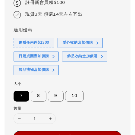
註冊新會員領$100
現貨3天 預購14天左右寄出
適用優惠
鋼戒任兩件$1300
愛心收納盒加價購
日規戒圍圈加價購
飾品收納盒加價購
飾品禮物盒加價購
大小
7
8
9
10
數量