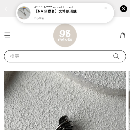
個性鋼戒任兩件1300⚡
加入
前往選購 ››
A****** A******
added to cart
【NAGI聯名】文博款項鍊
2 小時前
搜尋