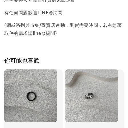
若需要換尺寸需自行負擔來回運費
質感飾品收納盒
有任何問題歡迎LINE@詢問
-
+
(鋼戒系列與市集/寄賣店連動，調貨需要時間，若有急著
NT$ 298
NT$ 399
取件的需求請line@提問)
加入購物車
你可能也喜歡
飾品禮物盒加價購