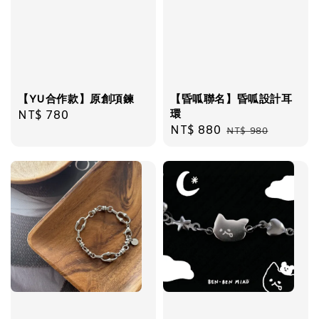
【YU合作款】原創項鍊
【昏呱聯名】昏呱設計耳
環
Regular
NT$ 780
Sale
NT$ 880
Regular
price
NT$ 980
price
price