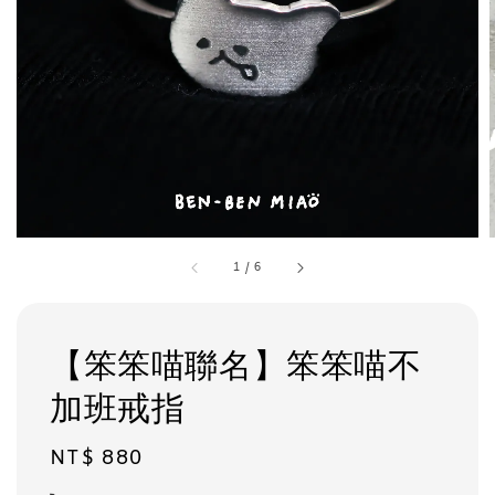
1
/
6
【笨笨喵聯名】笨笨喵不
加班戒指
Regular
NT$ 880
price