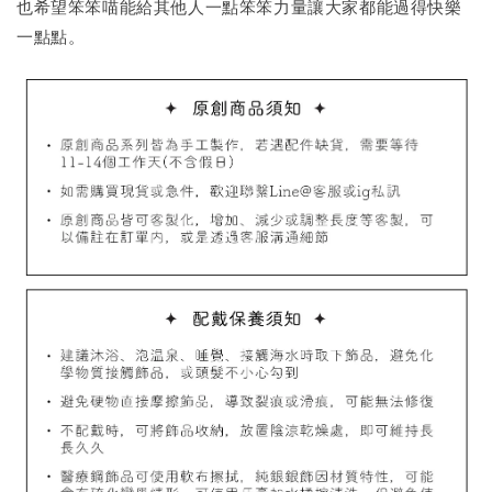
-
+
NT$ 69
也希望笨笨喵能給其他人一點笨笨力量讓大家都能過得快樂
NT$ 98
一點點。
加入購物車