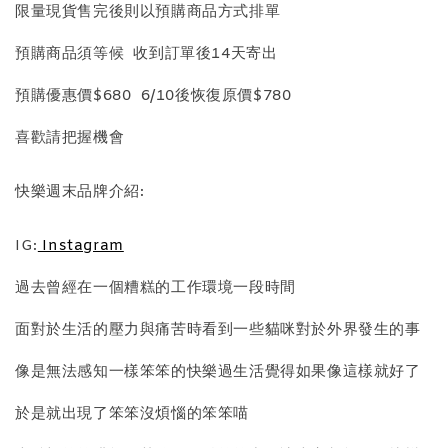
-
+
NT$ 298
限量現貨售完後則以預購商品方式排單
NT$ 399
預購商品須等候 收到訂單後14天寄出
加入購物車
預購優惠價$680 6/10後恢復原價$780
喜歡請把握機會
飾品禮物盒加價購
快樂週末品牌介紹:
IG:
Instagram
過去曾經在一個糟糕的工作環境一段時間
面對於生活的壓力與痛苦時看到一些貓咪對於外界發生的事
像是無法感知一樣笨笨的快樂過生活覺得如果像這樣就好了
飾品禮物盒
於是就出現了笨笨沒煩惱的笨笨喵