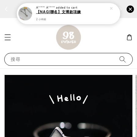
個性鋼戒任兩件1300⚡
加入
前往選購 ››
A****** A******
added to cart
【NAGI聯名】文博款項鍊
2 小時前
搜尋