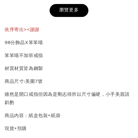
瀏覽更多
加入購物車
依序寄出><謝謝
98分飾品X笨笨喵
飾品收納盒加價購
笨笨喵不加班戒指
材質材質皆為鋼製
商品尺寸:美圍7號
雖然是開口戒指但因為是剛志得所以尺寸偏硬，小手美眉請
斟酌
商品內容：紙盒包裝+紙袋
質感飾品收納盒
現貨+預購