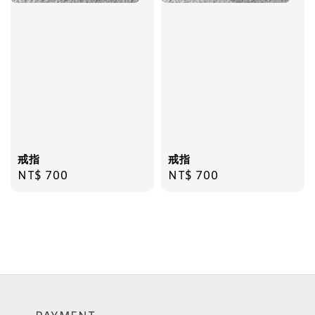
戒指
戒指
Regular
NT$ 700
Regular
NT$ 700
price
price