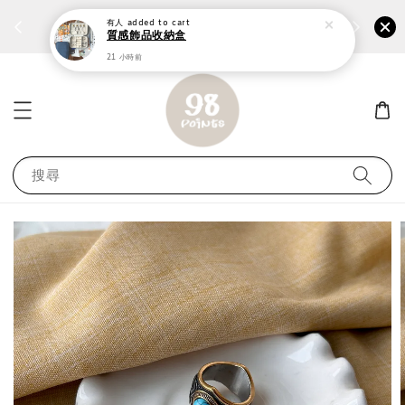
個性鋼戒任兩件1300⚡
加入
前往選購 ››
有人
added to cart
質感飾品收納盒
21 小時前
搜尋