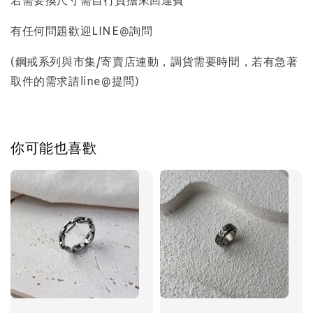
若需要換尺寸需自行負擔來回運費
質感飾品收納盒
有任何問題歡迎LINE@詢問
-
+
(鋼戒系列與市集/寄賣店連動，調貨需要時間，若有急著
NT$ 298
NT$ 399
取件的需求請line@提問)
加入購物車
你可能也喜歡
飾品禮物盒加價購