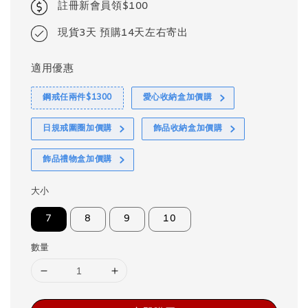
註冊新會員領$100
現貨3天 預購14天左右寄出
適用優惠
鋼戒任兩件$1300
愛心收納盒加價購
日規戒圍圈加價購
飾品收納盒加價購
飾品禮物盒加價購
大小
7
8
9
10
數量