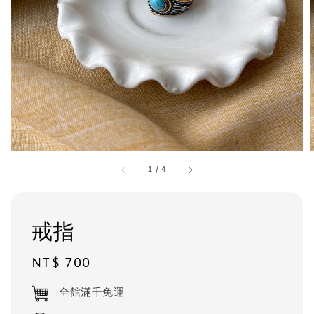
1
/
4
戒指
Regular
NT$ 700
price
全館滿千免運