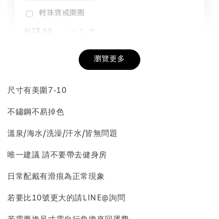
輕珠寶戒圍圈
-
+
NT$ 69
NT$ 98
瀏覽更多
加入購物車
尺寸有美圍7-10
不鏽鋼不易掉色
飾品收納盒加價購
溫泉/海水/洗澡/汗水/皆無問題
唯一建議 請不要帶去健身房
日常配戴有滑痕為正常現象
若要比10號更大的請LINE@詢問