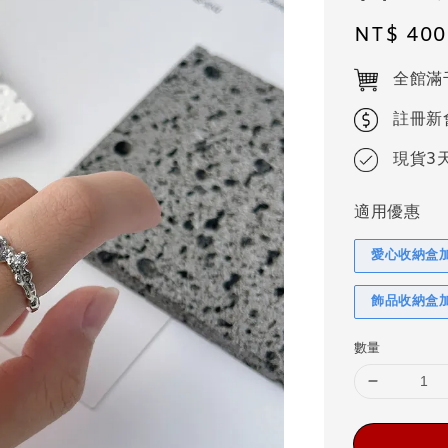
Regular
NT$ 400
price
全館滿
註冊新
現貨3
適用優惠
愛心收納盒
飾品收納盒
數量