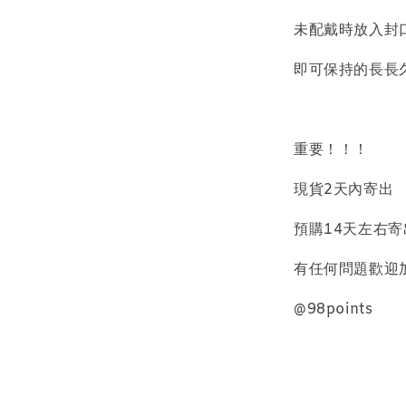
未配戴時放入封
即可保持的長長
質感飾
重要！！！
NT$ 298
現貨2天內寄出
NT$ 399
預購14天左右寄
加
有任何問題歡迎加
@98points
飾品禮物盒