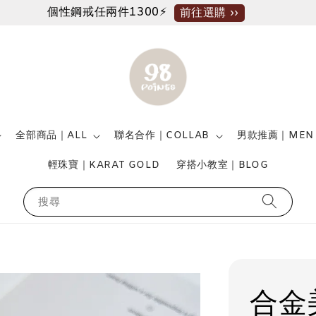
個性鋼戒任兩件1300⚡
前往選購 ››
全部商品｜ALL
聯名合作｜COLLAB
男款推薦｜MEN
輕珠寶｜KARAT GOLD
穿搭小教室｜BLOG
搜尋
合金