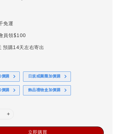
千免運
會員領$100
天 預購14天左右寄出
加價購
日規戒圍圈加價購
加價購
飾品禮物盒加價購
立即購買