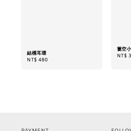
簍空小
結構耳環
Regul
NT$ 
Regular
NT$ 480
price
price