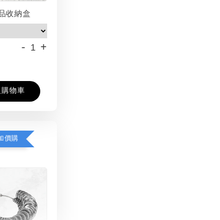
品收納盒
-
+
入購物車
加價購