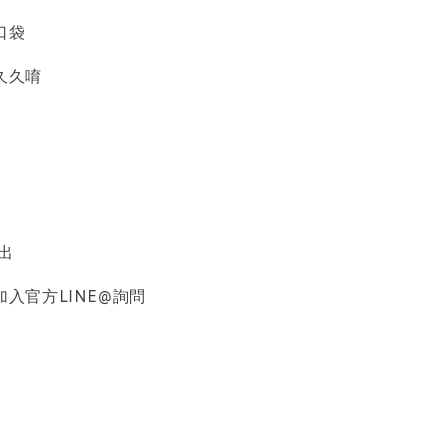
口袋
久久唷
品收納盒
-
+
出
入購物車
入官方LINE@詢問
加價購