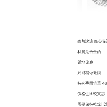
輕珠寶
NT$ 69
NT$ 98
雖然說這個戒指
材質是合金的
加
質地偏脆
只能稍做微調
飾品收納盒
特殊手圍慎重考
價格也比較實惠
需要保持乾燥!!