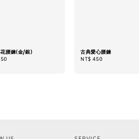
花腰鍊(金/銀)
古典愛心腰鍊
ar
350
Regular
NT$ 450
price