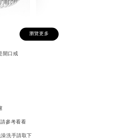
戒圍圈
瀏覽更多
-
+
是開口戒
入購物車
加價購
慮
 請參考看看
洗澡洗手請取下