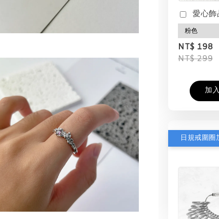
愛心飾
NT$ 198
NT$ 299
加
日規戒圍圈