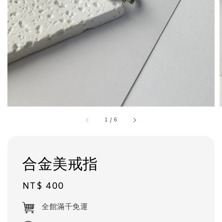
1
/
6
合金美戒指
Regular
NT$ 400
price
全館滿千免運