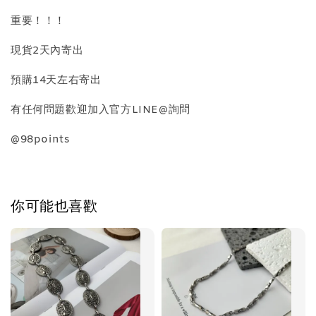
重要！！！
加入購物車
現貨2天內寄出
預購14天左右寄出
飾品禮物盒加價購
有任何問題歡迎加入官方LINE@詢問
@98points
你可能也喜歡
飾品禮物盒
-
+
NT$ 69
NT$ 98