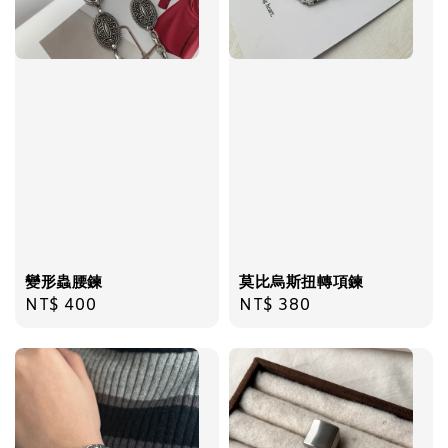
加入購物車
變形蟲腰鍊
莫比烏斯扭轉項鍊
Regular
NT$ 400
Regular
NT$ 380
price
price