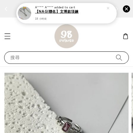
個性鋼戒任兩件1300⚡
加入
前往選購 ››
A****** A******
added to cart
【NAGI聯名】文博款項鍊
18 小時前
搜尋