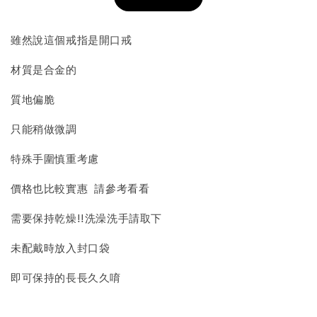
加入購物車
雖然說這個戒指是開口戒
材質是合金的
飾品收納盒加價購
質地偏脆
只能稍做微調
特殊手圍慎重考慮
價格也比較實惠 請參考看看
需要保持乾燥!!洗澡洗手請取下
質感飾品收納盒
未配戴時放入封口袋
即可保持的長長久久唷
-
+
NT$ 298
NT$ 399