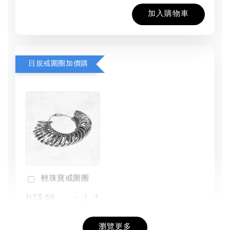
加入購物車
日規戒圍圈加價購
輕珠寶戒圍圈
-
+
NT$ 69
NT$ 98
瀏覽更多