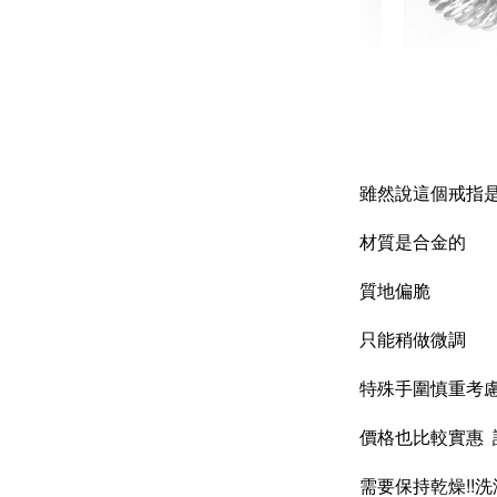
輕珠寶
NT$ 69
NT$ 98
雖然說這個戒指
材質是合金的
加
質地偏脆
只能稍做微調
飾品收納盒
特殊手圍慎重考
價格也比較實惠 
需要保持乾燥!!