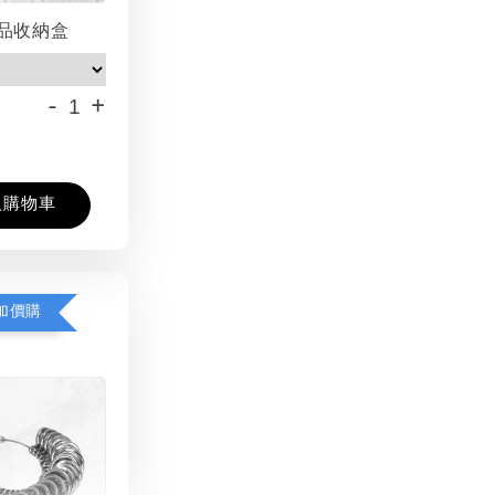
品收納盒
-
+
入購物車
加價購