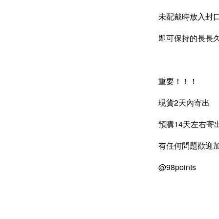
未配戴時放入封
即可保持的長長
質感飾
重要！！！
NT$ 298
現貨2天內寄出
NT$ 399
預購14天左右寄
加
有任何問題歡迎加
@98points
飾品禮物盒