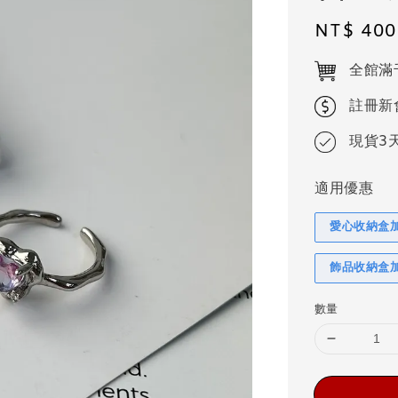
Regular
NT$ 400
price
全館滿
註冊新
現貨3
適用優惠
愛心收納盒
飾品收納盒
數量