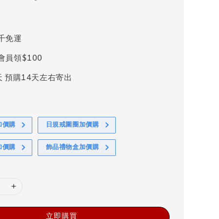
千免運
會員領$100
天 預購14天左右寄出
加價購
日規戒圍圈加價購
加價購
飾品禮物盒加價購
立即購買