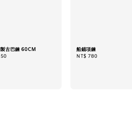
製古巴鍊 60CM
船錨項鍊
ar
350
Regular
NT$ 780
price