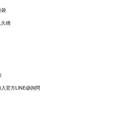
口袋
久久唷
品收納盒
-
+
出
入購物車
入官方LINE@詢問
加價購