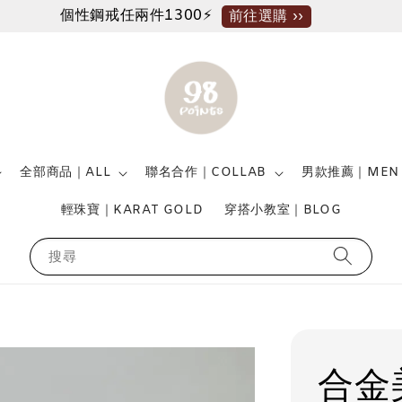
個性鋼戒任兩件1300⚡
前往選購 ››
全部商品｜ALL
聯名合作｜COLLAB
男款推薦｜MEN
輕珠寶｜KARAT GOLD
穿搭小教室｜BLOG
搜尋
合金