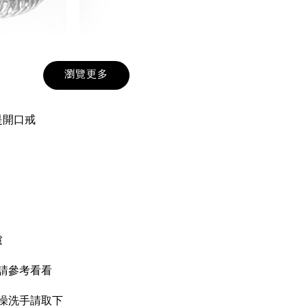
戒圍圈
瀏覽更多
-
+
是開口戒
入購物車
加價購
慮
請參考看看
洗澡洗手請取下